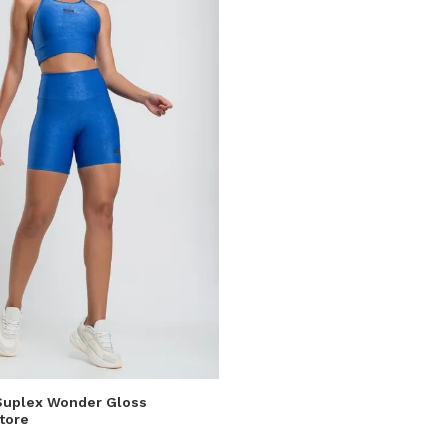
P
M
G
uplex Wonder Gloss
tore