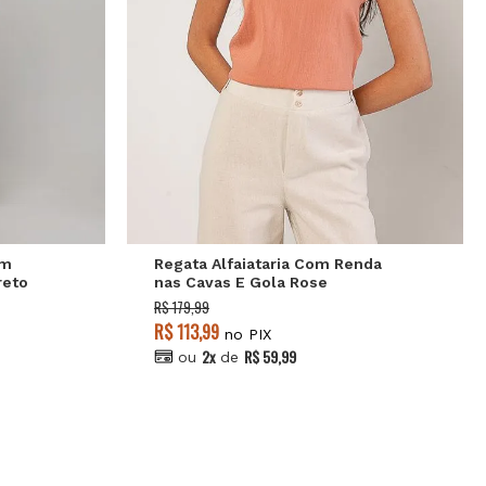
GG
P
M
G
GG
om
Regata Alfaiataria Com Renda
reto
nas Cavas E Gola Rose
Salvatore
R$ 179,99
R$ 113,99
no PIX
2x
R$ 59,99
ou
de