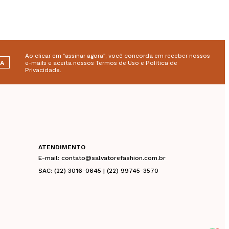
Ao clicar em "assinar agora", você concorda em receber nossos
RA
e-mails e aceita nossos Termos de Uso e Política de
Privacidade.
ATENDIMENTO
E-mail: contato@salvatorefashion.com.br
SAC: (22) 3016-0645 | (22) 99745-3570