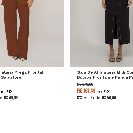
M
G
GG
P
M
G
iataria Prega Frontal
Saia De Alfaiataria Midi C
 Salvatore
Bolsos Frontais e Fenda P
Salvatore
R$ 279,99
R$ 161,49
no PIX
no PIX
R$ 49,99
3x
R$ 56,66
e
ou
de