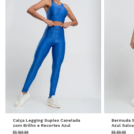
P
M
G
Calça Legging Suplex Canelada
Bermuda S
com Brilho e Recortes Azul
Azul Salva
Salvatore
R$ 169,99
R$ 89,99