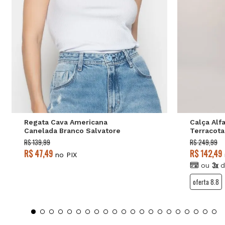
P
M
G
P
Regata Cava Americana
Calça Alfa
Canelada Branco Salvatore
Terracota
R$ 139,99
R$ 249,99
R$ 47,49
R$ 142,49
no PIX
3x
ou
d
oferta 8.8