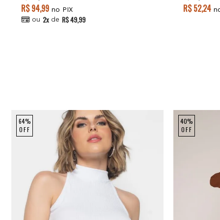
R$ 94,99
R$ 52,24
no PIX
no
2x
R$ 49,99
ou
de
64%
40%
OFF
OFF