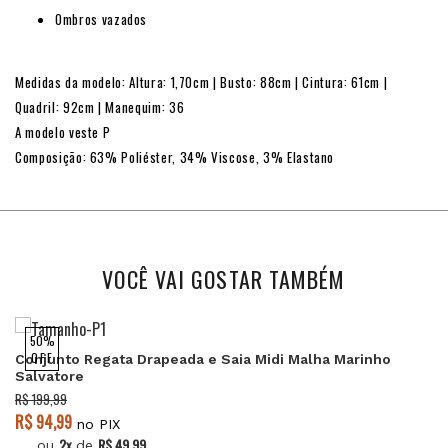
Ombros vazados
Medidas da modelo: Altura: 1,70cm | Busto: 88cm | Cintura: 61cm |
Quadril: 92cm | Manequim: 36
A modelo veste P
Composição: 63% Poliéster, 34% Viscose, 3% Elastano
VOCÊ VAI GOSTAR TAMBÉM
50%
OFF
Conjunto Regata Drapeada e Saia Midi Malha Marinho
Salvatore
R$ 199,99
R$ 94,99
no PIX
2x
R$ 49,99
ou
de