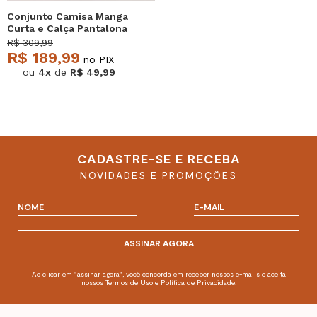
Conjunto Camisa Manga
Curta e Calça Pantalona
Preto Salvatore
R$ 309,99
R$ 189,99
no PIX
ou
4x
de
R$ 49,99
CADASTRE-SE E RECEBA
NOVIDADES E PROMOÇÕES
ASSINAR AGORA
Ao clicar em "assinar agora", você concorda em receber nossos e-mails e aceita
nossos Termos de Uso e Política de Privacidade.