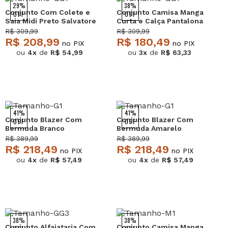
29%
38%
Conjunto Com Colete e
Conjunto Camisa Manga
OFF
OFF
Saia Midi Preto Salvatore
Curta e Calça Pantalona
Branco Salvatore
R$ 309,99
R$ 309,99
R$ 208,99
R$ 180,49
no PIX
no PIX
ou
4x
de
R$ 54,99
ou
3x
de
R$ 63,33
41%
41%
Conjunto Blazer Com
Conjunto Blazer Com
OFF
OFF
Bermuda Branco
Bermuda Amarelo
Salvatore
Salvatore
R$ 389,99
R$ 389,99
R$ 218,49
R$ 218,49
no PIX
no PIX
ou
4x
de
R$ 57,49
ou
4x
de
R$ 57,49
38%
38%
Conjunto Alfaiataria Com
Conjunto Camisa Manga