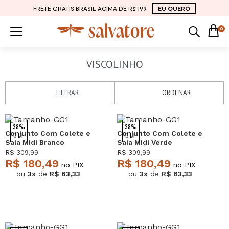
FRETE GRÁTIS BRASIL ACIMA DE R$ 199
EU QUERO
0
VISCOLINHO
FILTRAR
ORDENAR
38%
38%
Conjunto Com Colete e
Conjunto Com Colete e
OFF
OFF
Saia Midi Branco
Saia Midi Verde
Salvatore
Salvatore
R$ 309,99
R$ 309,99
R$ 180,49
R$ 180,49
no PIX
no PIX
ou
3x
de
R$ 63,33
ou
3x
de
R$ 63,33