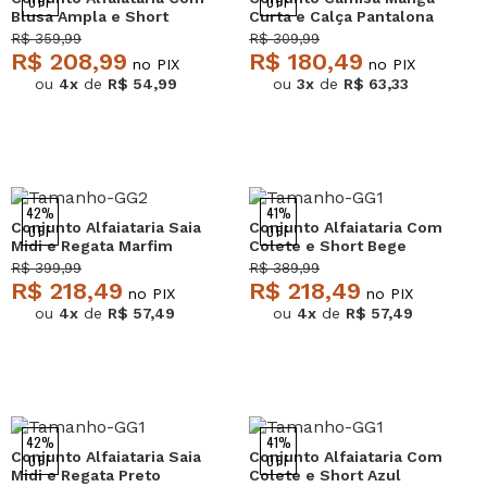
OFF
OFF
Blusa Ampla e Short
Curta e Calça Pantalona
Fivela Preto Salvatore
Verde Salvatore
R$ 359,99
R$ 309,99
R$ 208,99
R$ 180,49
no PIX
no PIX
ou
4x
de
R$ 54,99
ou
3x
de
R$ 63,33
42%
41%
Conjunto Alfaiataria Saia
Conjunto Alfaiataria Com
OFF
OFF
Midi e Regata Marfim
Colete e Short Bege
Salvatore
Salvatore
R$ 399,99
R$ 389,99
R$ 218,49
R$ 218,49
no PIX
no PIX
ou
4x
de
R$ 57,49
ou
4x
de
R$ 57,49
42%
41%
Conjunto Alfaiataria Saia
Conjunto Alfaiataria Com
OFF
OFF
Midi e Regata Preto
Colete e Short Azul