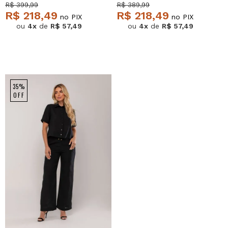
Salvatore
Salvatore
R$ 399,99
R$ 389,99
R$ 218,49
R$ 218,49
no PIX
no PIX
ou
4x
de
R$ 57,49
ou
4x
de
R$ 57,49
35%
OFF