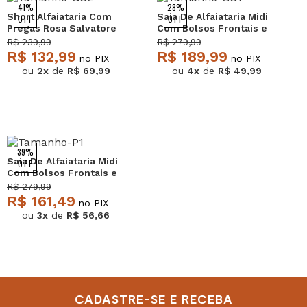
41%
28%
Short Alfaiataria Com
Saia De Alfaiataria Midi
OFF
OFF
Pregas Rosa Salvatore
Com Bolsos Frontais e
Fenda Azul Salvatore
R$ 239,99
R$ 279,99
R$ 132,99
R$ 189,99
no PIX
no PIX
ou
2x
de
R$ 69,99
ou
4x
de
R$ 49,99
39%
Saia De Alfaiataria Midi
OFF
Com Bolsos Frontais e
Fenda Preto Salvatore
R$ 279,99
R$ 161,49
no PIX
ou
3x
de
R$ 56,66
CADASTRE-SE E RECEBA