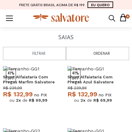
FRETE GRÁTIS BRASIL ACIMA DE R$ 199
EU QUERO
0
SAIAS
FILTRAR
ORDENAR
41%
41%
Short Alfaiataria Com
Short Alfaiataria Com
OFF
OFF
Pregas Marfim Salvatore
Pregas Azul Salvatore
R$ 239,99
R$ 239,99
R$ 132,99
R$ 132,99
no PIX
no PIX
ou
2x
de
R$ 69,99
ou
2x
de
R$ 69,99