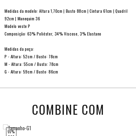
Medidas da modelo: Altura 1,70cm | Busto 88cm | Cintura 61cm | Quadril
92cm | Manequim 36
Modelo veste P
Composição: 63% Poliéster, 34% Viscose, 3% Elastano
Medidas da peça:
P - Altura: 52cm / Busto: 78cm
M - Altura: 55cm / Busto: 78cm
G - Altura: 59cm / Busto: 86cm
COMBINE COM
55%
Oferta 8.8