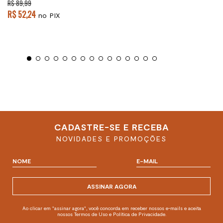
R$ 89,99
R$ 52,24
no PIX
CADASTRE-SE E RECEBA
NOVIDADES E PROMOÇÕES
ASSINAR AGORA
Ao clicar em "assinar agora", você concorda em receber nossos e-mails e aceita
nossos Termos de Uso e Política de Privacidade.