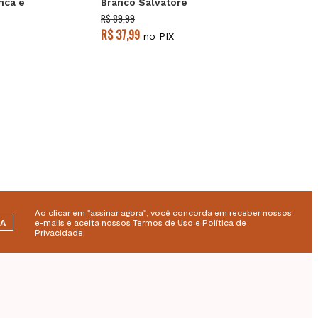
nca e
Branco Salvatore
R$ 89,99
R$ 37,99
no PIX
Ao clicar em "assinar agora", você concorda em receber nossos
RA
e-mails e aceita nossos Termos de Uso e Política de
Privacidade.