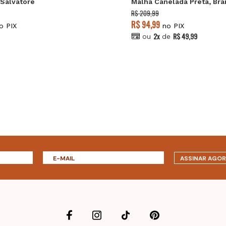
Salvatore
Malha Canelada Preta, Bra
Mescla Salvatore
R$ 209,99
R$ 94,99
o PIX
no PIX
2x
R$ 49,99
ou
de
ASSINAR AGO