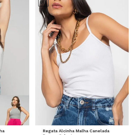
OFF
P
M
G
nha
Regata Alcinha Malha Canelada