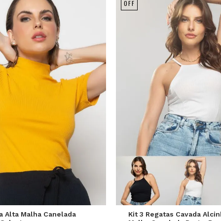
OFF
P
M
G
P
M
G
a Alta Malha Canelada
Kit 3 Regatas Cavada Alci