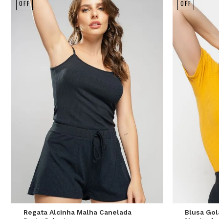
OFF
OFF
P
M
G
Regata Alcinha Malha Canelada
Blusa Gol