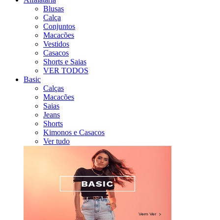
Blusas
Calça
Conjuntos
Macacões
Vestidos
Casacos
Shorts e Saias
VER TODOS
Basic
Calças
Macacões
Saias
Jeans
Shorts
Kimonos e Casacos
Ver tudo