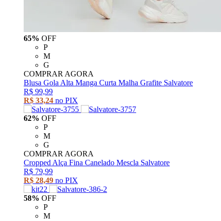
65%
OFF
P
M
G
COMPRAR AGORA
Blusa Gola Alta Manga Curta Malha Grafite Salvatore
R$ 99,99
R$ 33,24
no PIX
62%
OFF
P
M
G
COMPRAR AGORA
Cropped Alça Fina Canelado Mescla Salvatore
R$ 79,99
R$ 28,49
no PIX
58%
OFF
P
M