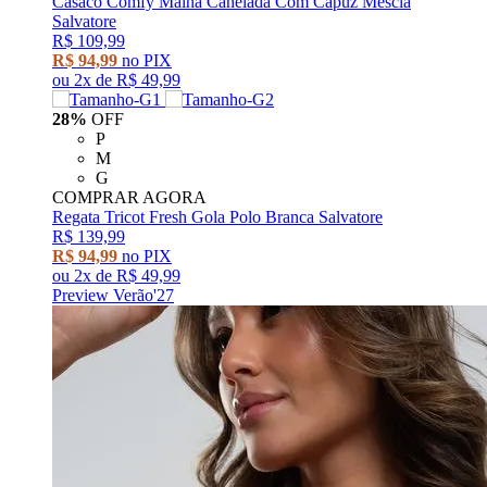
Casaco Comfy Malha Canelada Com Capuz Mescla
Salvatore
R$ 109,99
R$ 94,99
no PIX
ou
2x
de
R$ 49,99
28%
OFF
P
M
G
COMPRAR AGORA
Regata Tricot Fresh Gola Polo Branca Salvatore
R$ 139,99
R$ 94,99
no PIX
ou
2x
de
R$ 49,99
Preview Verão'27