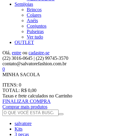
Semijoias
Brincos
Colares
Anéis
Conjuntos
Pulseiras
Ver tudo
OUTLET
Olá,
entre
ou
cadastre-se
(22) 3016-0645 | (22) 99745-3570
contato@salvatorefashion.com.br
0
MINHA SACOLA
ITENS:
0
TOTAL:
R$ 0,00
Taxas e frete calculados no Carrinho
FINALIZAR COMPRA
Comprar mais produtos
salvatore
Kits
3 peças