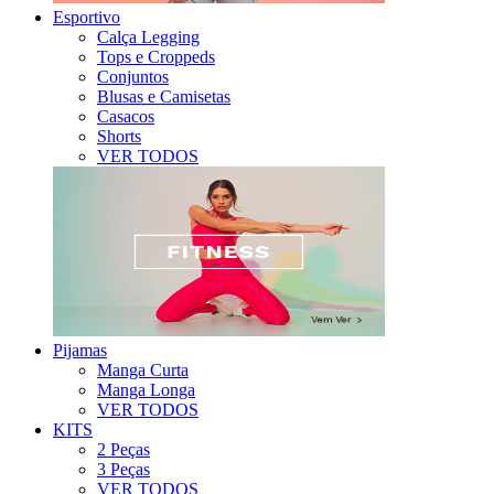
Esportivo
Calça Legging
Tops e Croppeds
Conjuntos
Blusas e Camisetas
Casacos
Shorts
VER TODOS
Pijamas
Manga Curta
Manga Longa
VER TODOS
KITS
2 Peças
3 Peças
VER TODOS