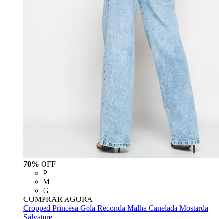
70%
OFF
P
M
G
COMPRAR AGORA
Cropped Princesa Gola Redonda Malha Canelada Mostarda
Salvatore