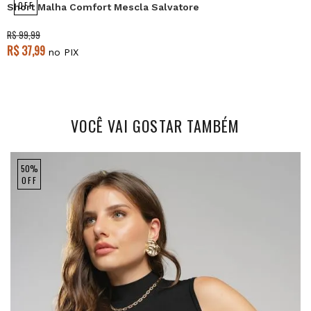
OFF
Short Malha Comfort Mescla Salvatore
R$ 99,99
R$ 37,99
no PIX
VOCÊ VAI GOSTAR TAMBÉM
50%
OFF