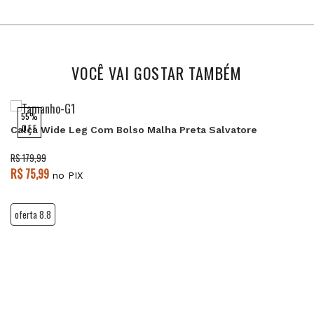
VOCÊ VAI GOSTAR TAMBÉM
55%
OFF
Calça Wide Leg Com Bolso Malha Preta Salvatore
R$ 179,99
R$ 75,99
no PIX
oferta 8.8