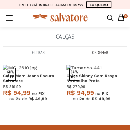
FRETE GRÁTIS BRASIL ACIMA DE R$ 199
EU QUERO
0
CALÇAS
FILTRAR
ORDENAR
68%
64%
Calça Mom Jeans Escuro
Calça Skinny Com Rasgo
OFF
OFF
Salvatore
No Joelho Preta
Salvatore
R$ 319,99
R$ 279,99
R$ 94,99
R$ 94,99
no PIX
no PIX
ou
2x
de
R$ 49,99
ou
2x
de
R$ 49,99