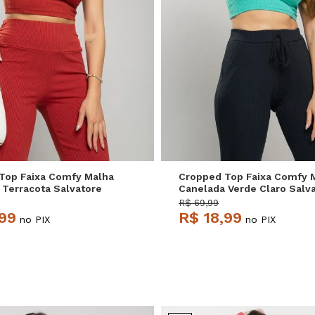
P
M
G
P
M
G
Top Faixa Comfy Malha
Cropped Top Faixa Comfy 
 Terracota Salvatore
Canelada Verde Claro Salv
R$ 69,99
,99
R$ 18,99
no PIX
no PIX