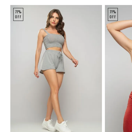
71%
71%
OFF
OFF
P
M
G