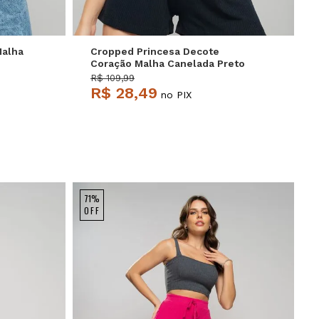
Malha
Cropped Princesa Decote
Coração Malha Canelada Preto
Salvatore
R$ 109,99
R$ 28,49
no PIX
71%
OFF