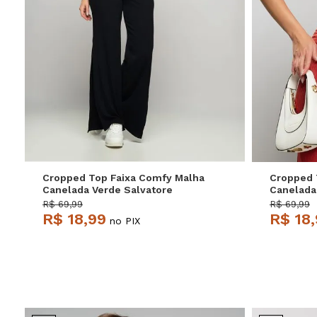
P
M
G
Cropped Top Faixa Comfy Malha
Cropped 
Canelada Verde Salvatore
Canelada
R$ 69,99
R$ 69,99
R$ 18,99
R$ 18
no PIX