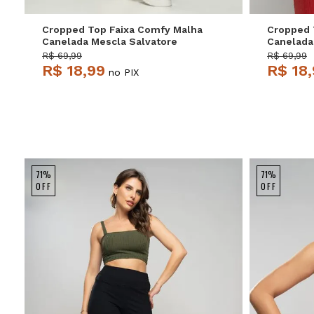
Cropped Top Faixa Comfy Malha
Cropped 
Canelada Mescla Salvatore
Canelada
R$ 69,99
R$ 69,99
R$ 18,99
R$ 18
no PIX
71%
71%
OFF
OFF