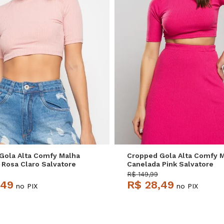
P
M
G
P
M
G
Gola Alta Comfy Malha
Cropped Gola Alta Comfy 
 Rosa Claro Salvatore
Canelada Pink Salvatore
R$ 149,99
,49
R$ 28,49
no PIX
no PIX