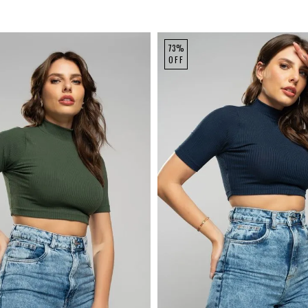
73%
OFF
P
M
G
P
M
G