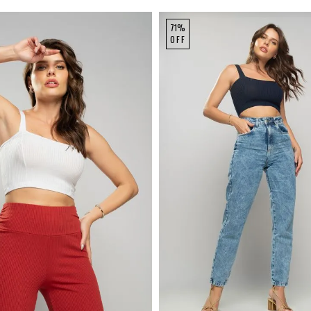
71%
OFF
P
M
G
P
M
G