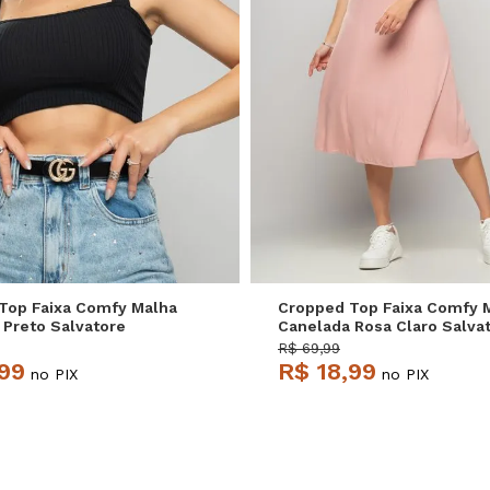
P
M
G
P
M
G
Top Faixa Comfy Malha
Cropped Top Faixa Comfy 
 Preto Salvatore
Canelada Rosa Claro Salva
R$ 69,99
,99
R$ 18,99
no PIX
no PIX