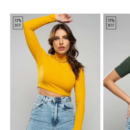
73%
73%
OFF
OFF
P
M
G