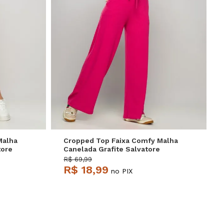
P
M
G
Malha
Cropped Top Faixa Comfy Malha
tore
Canelada Grafite Salvatore
R$ 69,99
R$ 18,99
no PIX