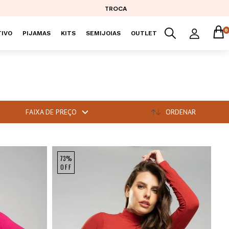
TROCA
0
IVO
PIJAMAS
KITS
SEMIJOIAS
OUTLET
FAIXA DE PREÇO
ORDENAR
73%
OFF