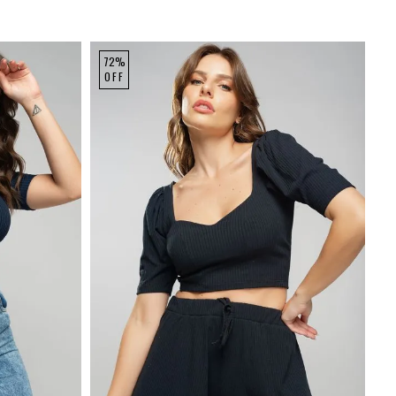
72%
OFF
P
M
G