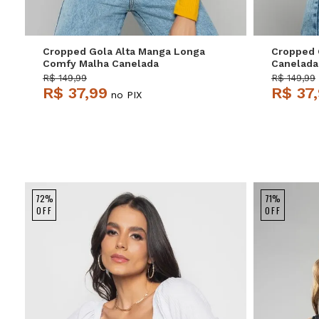
Cropped Gola Alta Manga Longa
Cropped 
Comfy Malha Canelada
Canelada
Mostarda Salvatore
R$ 149,99
R$ 149,99
R$ 37,99
R$ 37
no PIX
72%
71%
OFF
OFF