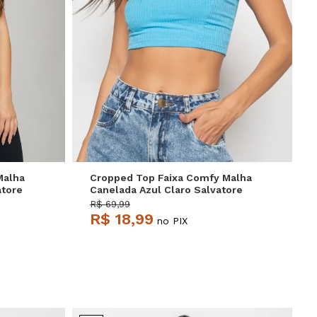
P
M
G
Malha
Cropped Top Faixa Comfy Malha
atore
Canelada Azul Claro Salvatore
R$ 69,99
R$ 18,99
no PIX