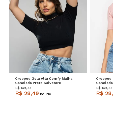
P
M
G
Cropped Gola Alta Comfy Malha
Cropped 
Canelada Preto Salvatore
Canelada
R$ 149,99
R$ 149,99
R$ 28,49
R$ 28
no PIX