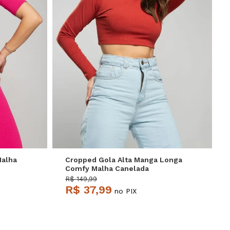
P
M
G
Malha
Cropped Gola Alta Manga Longa
Comfy Malha Canelada
Terracota Salvatore
R$ 149,99
R$ 37,99
no PIX