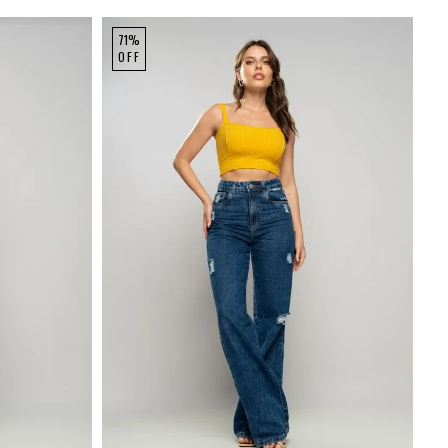
71%
OFF
P
M
G