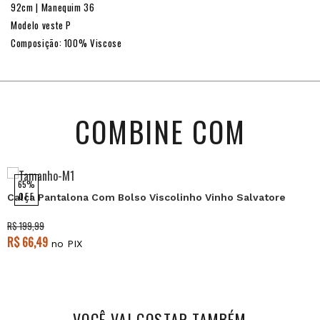
92cm | Manequim 36
Modelo veste P
Composição: 100% Viscose
COMBINE COM
65%
NEW
OFF
Calça Pantalona Com Bolso Viscolinho Vinho Salvatore
R$ 199,99
R$ 66,49
no PIX
VOCÊ VAI GOSTAR TAMBÉM