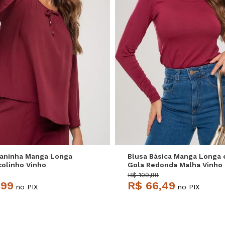
P
M
G
P
M
G
ganinha Manga Longa
Blusa Básica Manga Longa 
colinho Vinho
Gola Redonda Malha Vinho
e
Salvatore
R$ 109,99
,99
R$ 66,49
no PIX
no PIX