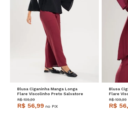
P
M
G
Blusa Ciganinha Manga Longa
Blusa Ci
Flare Viscolinho Preto Salvatore
Flare Vis
Salvator
R$ 109,99
R$ 109,99
R$ 56,99
R$ 56
no PIX