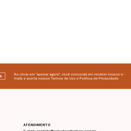
Ao clicar em "assinar agora", você concorda em receber nossos e-
A
mails e aceita nossos Termos de Uso e Política de Privacidade.
ATENDIMENTO
E-mail: contato@salvatorefashion.com.br