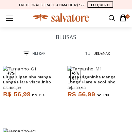
FRETE GRÁTIS BRASIL ACIMA DE R$ 199
EU QUERO
0
BLUSAS
FILTRAR
ORDENAR
NEW
NEW
45%
45%
Blusa Ciganinha Manga
Blusa Ciganinha Manga
OFF
OFF
Longa Flare Viscolinho
Longa Flare Viscolinho
Preto Salvatore
Vinho Salvatore
R$ 109,99
R$ 109,99
R$ 56,99
R$ 56,99
no PIX
no PIX