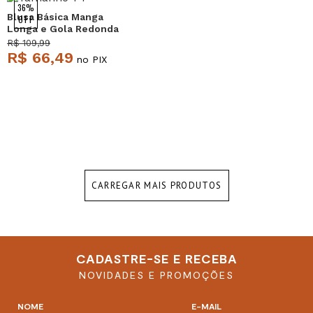
NEW
36%
Blusa Básica Manga
OFF
Longa e Gola Redonda
Malha Vinho Salvatore
R$ 109,99
R$ 66,49
no PIX
CARREGAR MAIS PRODUTOS
CADASTRE-SE E RECEBA
NOVIDADES E PROMOÇÕES