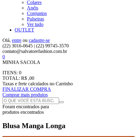
Colares
Anéis
Conjuntos
Pulseiras
Ver tudo
OUTLET
Olá,
entre
ou
cadastre-se
(22) 3016-0645 | (22) 99745-3570
contato@salvatorefashion.com.br
0
MINHA SACOLA
ITENS:
0
TOTAL:
R$ ,00
Taxas e frete calculados no Carrinho
FINALIZAR COMPRA
Comprar mais produtos
Foram encontrados
para
produtos encontrados
Blusa Manga Longa