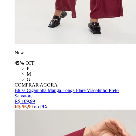
New
45%
OFF
P
M
G
COMPRAR AGORA
Blusa Ciganinha Manga Longa Flare Viscolinho Preto
Salvatore
R$ 109,99
R$ 56,99
no PIX