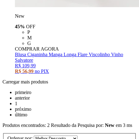
New
45%
OFF
P
M
G
COMPRAR AGORA
Blusa Ciganinha Manga Longa Flare Viscolinho Vinho
Salvatore
R$ 109,99
R$ 56,99
no PIX
Carregar mais produtos
primeiro
anterior
1
próximo
último
Produtos encontrados:
2
Resultado da Pesquisa por:
New
em
3 ms
Ordenar por: