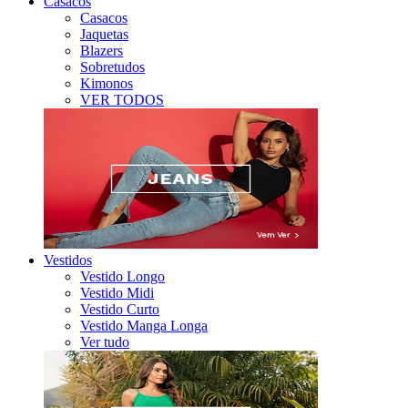
Casacos
Casacos
Jaquetas
Blazers
Sobretudos
Kimonos
VER TODOS
Vestidos
Vestido Longo
Vestido Midi
Vestido Curto
Vestido Manga Longa
Ver tudo