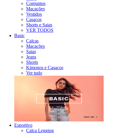
Conjuntos
Macacões
Vestidos
Casacos
Shorts e Saias
VER TODOS
Basic
Calças
Macacões
Saias
Jeans
Shorts
Kimonos e Casacos
Ver tudo
Esportivo
Calça Legging