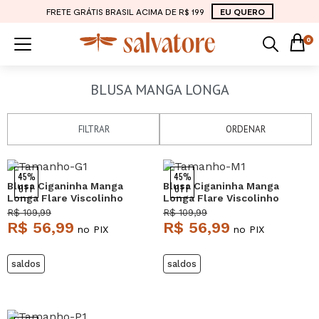
FRETE GRÁTIS BRASIL ACIMA DE R$ 199
EU QUERO
0
BLUSA MANGA LONGA
FILTRAR
ORDENAR
NEW
NEW
45%
45%
Blusa Ciganinha Manga
Blusa Ciganinha Manga
OFF
OFF
Longa Flare Viscolinho
Longa Flare Viscolinho
Preto Salvatore
Vinho Salvatore
R$ 109,99
R$ 109,99
R$ 56,99
R$ 56,99
no PIX
no PIX
saldos
saldos