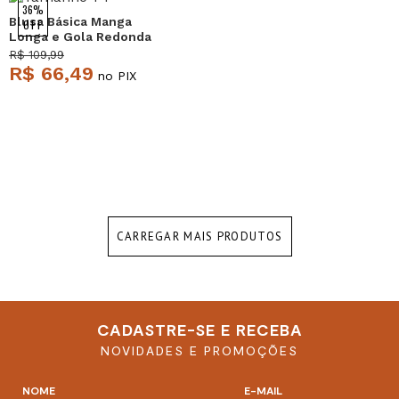
NEW
36%
Blusa Básica Manga
OFF
Longa e Gola Redonda
Malha Vinho Salvatore
R$ 109,99
R$ 66,49
no PIX
CARREGAR MAIS PRODUTOS
CADASTRE-SE E RECEBA
NOVIDADES E PROMOÇÕES