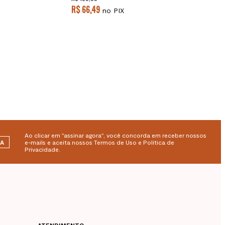
R$ 66,49
no PIX
Ao clicar em "assinar agora", você concorda em receber nossos
RA
e-mails e aceita nossos Termos de Uso e Política de
Privacidade.