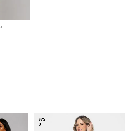
P
as
e
36%
OFF