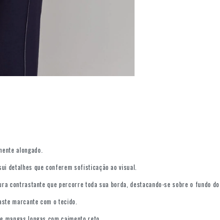
mente alongado.
sui detalhes que conferem sofisticação ao visual.
tura contrastante que percorre toda sua borda, destacando-se sobre o fundo do
raste marcante com o tecido.
 de mangas longas com caimento reto.