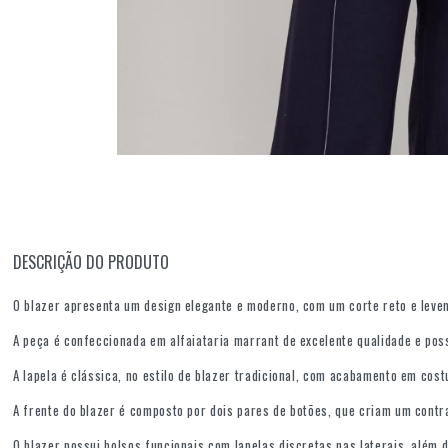
DESCRIÇÃO DO PRODUTO
O blazer apresenta um design elegante e moderno, com um corte reto e leve
A peça é confeccionada em alfaiataria marrant de excelente qualidade e pos
A lapela é clássica, no estilo de blazer tradicional, com acabamento em cos
A frente do blazer é composto por dois pares de botões, que criam um cont
O blazer possui bolsos funcionais com lapelas discretas nas laterais, além