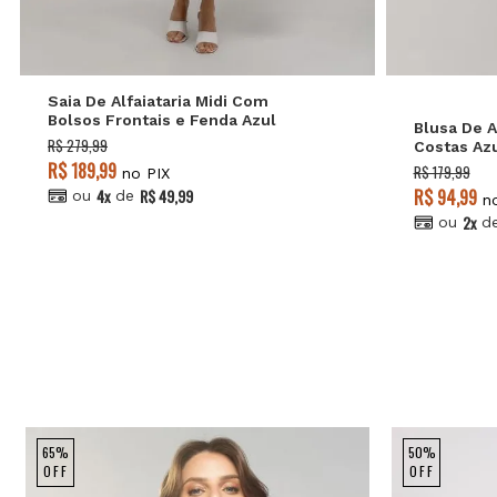
P
GG
G
M
GG
Oferta 8.8
Saia De Alfaiataria Midi Com
Bolsos Frontais e Fenda Azul
Blusa De A
Salvatore
R$ 279,99
Costas Azu
R$ 189,99
R$ 179,99
no PIX
4x
R$ 49,99
R$ 94,99
ou
de
no
2x
ou
d
65%
50%
OFF
OFF