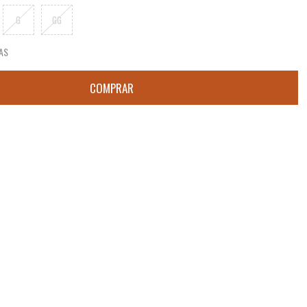
G
GG
AS