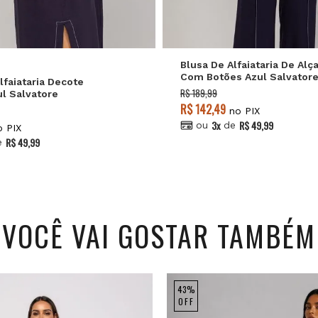
GG
G
M
G
M
P
Blusa De Alfaiataria De Alç
Com Botões Azul Salvator
lfaiataria Decote
R$ 189,99
l Salvatore
R$ 142,49
no PIX
3x
R$ 49,99
ou
de
 PIX
R$ 49,99
e
VOCÊ VAI GOSTAR TAMBÉM
43%
OFF