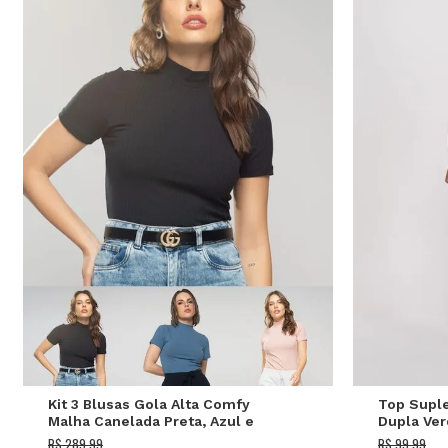
P
M
G
P
Kit 3 Blusas Gola Alta Comfy
Top Suple
Malha Canelada Preta, Azul e
Dupla Ver
Rosa Salvatore
R$ 289,99
R$ 99,99