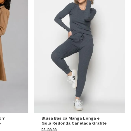
GG
P
M
G
com
Blusa Básica Manga Longa e
e
Gola Redonda Canelada Grafite
Salvatore
R$ 109,99