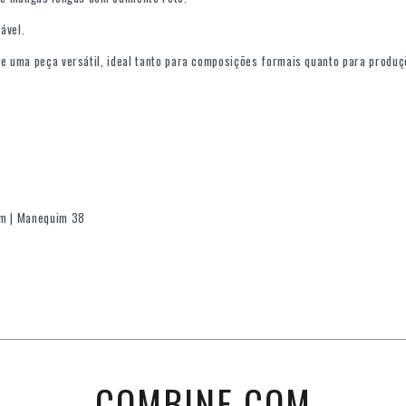
ável.
le uma peça versátil, ideal tanto para composições formais quanto para produ
cm | Manequim 38
COMBINE COM