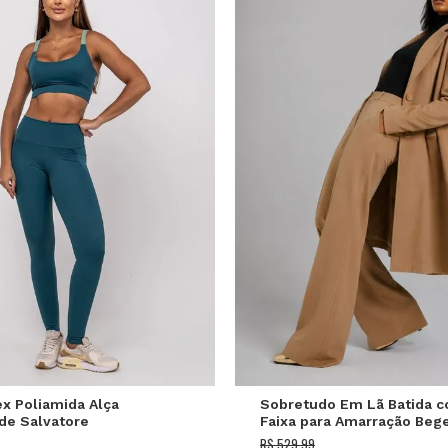
M
G
GG
P
M
G
x Poliamida Alça
Sobretudo Em Lã Batida 
de Salvatore
Faixa para Amarração Beg
Salvatore
R$ 529,99