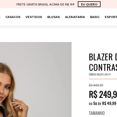
FRETE GRÁTIS BRASIL ACIMA DE R$ 199
EU QUERO
S
CASACOS
VESTIDOS
BLUSAS
ALFAIATARIA
BASIC
ESPORT
BLAZER 
CONTRAS
CÓDIGO
BL001-001-P
R$ 449,99
R$ 249,
ou
5
x
de
R$ 49,99
TAMANHO