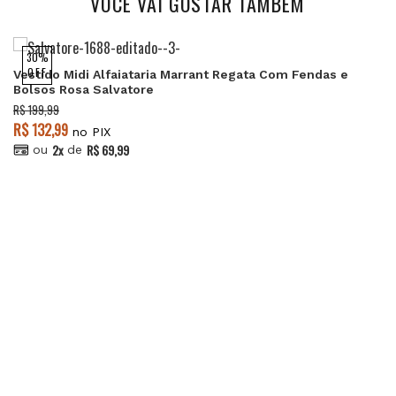
VOCÊ VAI GOSTAR TAMBÉM
30%
OFF
Vestido Midi Alfaiataria Marrant Regata Com Fendas e
Bolsos Rosa Salvatore
R$ 199,99
R$ 132,99
no PIX
2x
R$ 69,99
ou
de