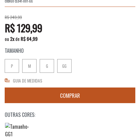
CÓDIGO
CL041-001-GG
R$ 249,99
R$ 129,99
ou
2
x
de
R$ 64,99
TAMANHO
P
M
G
GG
GUIA DE MEDIDAS
OUTRAS CORES: