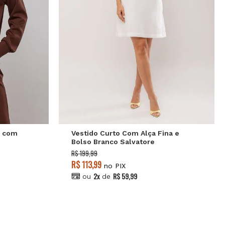
P
M
G
GG
m com
Vestido Curto Com Alça Fina e
Bolso Branco Salvatore
R$ 199,99
R$ 113,99
no PIX
2x
R$ 59,99
ou
de