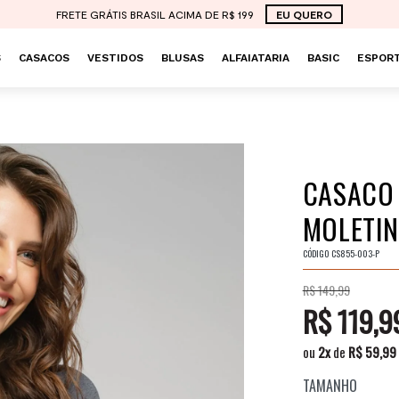
FRETE GRÁTIS BRASIL ACIMA DE R$ 199
EU QUERO
S
CASACOS
VESTIDOS
BLUSAS
ALFAIATARIA
BASIC
ESPORT
CASACO
MOLETIN
CÓDIGO
CS855-003-P
R$ 149,99
R$ 119,9
ou
2
x
de
R$ 59,99
TAMANHO