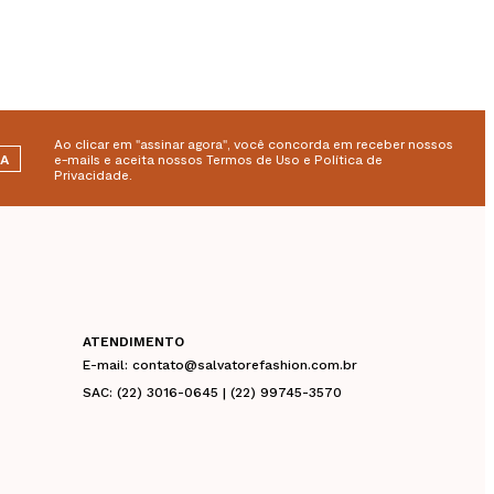
Ao clicar em "assinar agora", você concorda em receber nossos
RA
e-mails e aceita nossos Termos de Uso e Política de
Privacidade.
ATENDIMENTO
E-mail: contato@salvatorefashion.com.br
SAC: (22) 3016-0645 | (22) 99745-3570