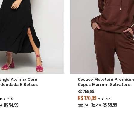
P
M
G
P
M
G
Longo Alcinha Com
Casaco Moletom Premiu
edondada E Bolsos
Capuz Marrom Salvatore
vatore
R$ 259,99
R$ 170,99
no PIX
no PIX
R$ 54,99
3x
R$ 59,99
e
ou
de