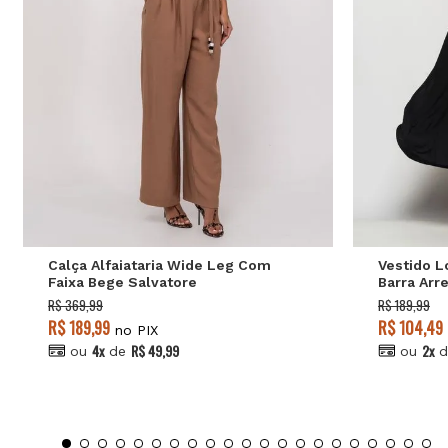
P
M
G
GG
Calça Alfaiataria Wide Leg Com
Vestido 
Faixa Bege Salvatore
Barra Arr
Preto Sal
R$ 369,99
R$ 189,99
R$ 189,99
R$ 104,49
no PIX
4x
R$ 49,99
2x
ou
de
ou
d