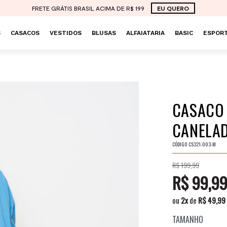
FRETE GRÁTIS BRASIL ACIMA DE R$ 199
EU QUERO
S
CASACOS
VESTIDOS
BLUSAS
ALFAIATARIA
BASIC
ESPORT
CASACO 
CANELAD
CÓDIGO
CS321-003-M
R$ 199,99
R$ 99,9
ou
2
x
de
R$ 49,99
TAMANHO