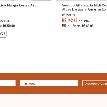
Liso Manga Longa Azul
Vestido Alfaiataria Midi C
Alças Largas e Amarração 
Salvatore
R$ 279,99
R$ 142,49
o PIX
no PIX
R$ 59,99
3x
R$ 49,99
e
ou
de
o'27
ASSINAR AGO