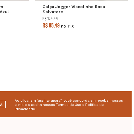
om
Calça Jogger Viscolinho Rosa
Azul
Salvatore
R$ 179,99
R$ 85,49
no PIX
Ao clicar em "assinar agora", você concorda em receber nossos
RA
e-mails e aceita nossos Termos de Uso e Política de
Privacidade.