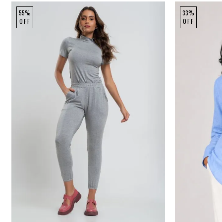
55%
33%
OFF
OFF
P
M
G
P