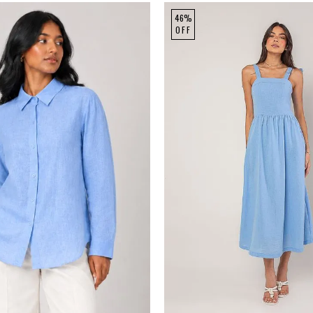
46%
OFF
M
G
GG
P
M
G