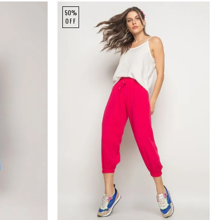
50%
OFF
GG
P
M
G