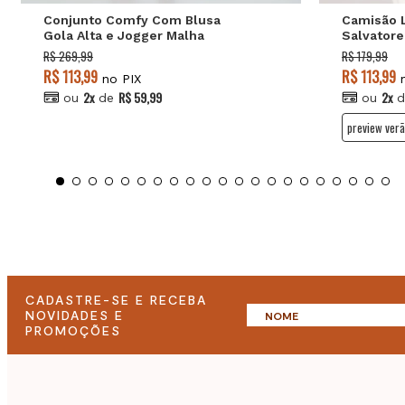
Conjunto Comfy Com Blusa
Camisão 
Gola Alta e Jogger Malha
Salvatore
Mescla Salvatore
R$ 269,99
R$ 179,99
R$ 113,99
R$ 113,99
no PIX
n
2x
R$ 59,99
2x
ou
de
ou
d
preview verã
CADASTRE-SE E RECEBA
NOVIDADES E
PROMOÇÕES