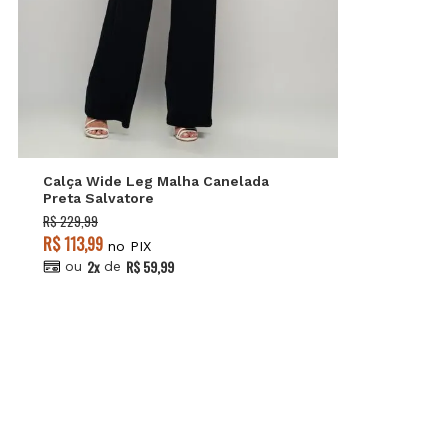
P
M
G
Calça Wide Leg Malha Canelada
Preta Salvatore
R$ 229,99
R$ 113,99
no PIX
2x
R$ 59,99
ou
de