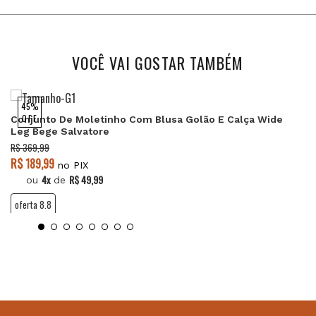
VOCÊ VAI GOSTAR TAMBÉM
45%
OFF
Conjunto De Moletinho Com Blusa Golão E Calça Wide
Leg Bege Salvatore
R$ 369,99
R$ 189,99
no PIX
4x
R$ 49,99
ou
de
oferta 8.8