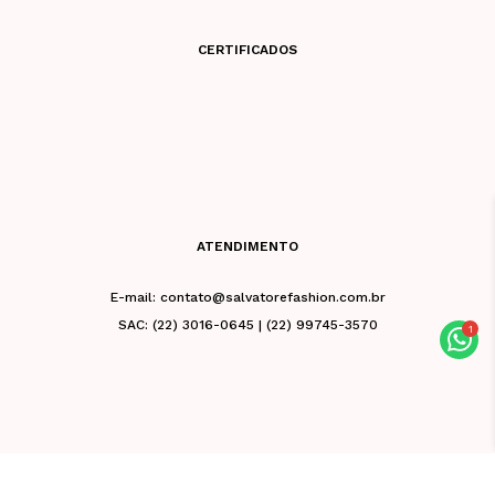
CERTIFICADOS
ATENDIMENTO
E-mail: contato@salvatorefashion.com.br
SAC: (22) 3016-0645 | (22) 99745-3570
Salvatore Fashion 2026 - Todos os direitos -
CNPJ 02.981.676/0001-39 - Razão Social: Vb