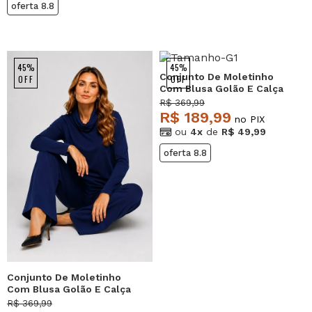
oferta 8.8
45%
45%
Conjunto De Moletinho
OFF
OFF
Com Blusa Golão E Calça
Wide Leg Musgo
R$ 369,99
Salvatore
R$ 189,99
no PIX
ou
4x
de
R$ 49,99
oferta 8.8
Conjunto De Moletinho
Com Blusa Golão E Calça
Wide Leg Marinho
R$ 369,99