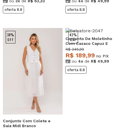
ou
3x
de
R$ 63,33
ou
4x
de
R$ 49,99
oferta 8.8
oferta 8.8
38%
42%
Conjunto De Moletinho
OFF
OFF
Com Casaco Capuz E
Calça Jogger Rosa
R$ 349,99
Salvatore
R$ 189,99
no PIX
ou
4x
de
R$ 49,99
oferta 8.8
Conjunto Com Colete e
Saia Midi Branco