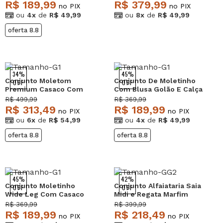
Salvatore
Verde Salvatore
R$ 189,99
R$ 379,99
no PIX
no PIX
ou
4x
de
R$ 49,99
ou
8x
de
R$ 49,99
oferta 8.8
34%
45%
Conjunto Moletom
Conjunto De Moletinho
OFF
OFF
Premium Casaco Com
Com Blusa Golão E Calça
bolsos e Wide Leg Preto
Wide Leg Marrom
R$ 499,99
R$ 369,99
Salvatore
Salvatore Fashion
R$ 313,49
R$ 189,99
no PIX
no PIX
ou
6x
de
R$ 54,99
ou
4x
de
R$ 49,99
oferta 8.8
oferta 8.8
45%
42%
Conjunto Moletinho
Conjunto Alfaiataria Saia
OFF
OFF
Wide Leg Com Casaco
Midi e Regata Marfim
de Capuz Marinho
Salvatore
R$ 369,99
R$ 399,99
Salvatore
R$ 189,99
R$ 218,49
no PIX
no PIX