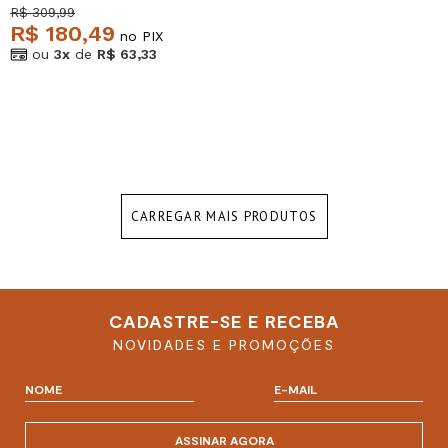
Salvatore
R$ 309,99
R$ 180,49
no PIX
ou
3x
de
R$ 63,33
CARREGAR MAIS PRODUTOS
CADASTRE-SE E RECEBA
NOVIDADES E PROMOÇÕES
ASSINAR AGORA