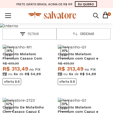
FRETE GRÁTIS BRASIL ACIMA DE R$ 199
EU QUERO
0
FILTRAR
ORDENAR
34%
34%
Conjunto Moletom
Conjunto Moletom
OFF
OFF
Premium Casaco Com
Premium com Capuz e
bolsos e Wide Leg
Textura em Veludo Preto
R$ 499,99
R$ 499,99
Marrom Salvatore
Salvatore
R$ 313,49
R$ 313,49
no PIX
no PIX
ou
6x
de
R$ 54,99
ou
6x
de
R$ 54,99
oferta 8.8
oferta 8.8
42%
20%
Conjunto De Moletinho
Conjunto Moletom
OFF
OFF
Com Casaco Capuz E
Premium com Capuz e