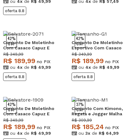
ou
4x
de
R$ 49,99
ou
4x
de
R$ 57,49
oferta 8.8
42%
42%
Conjunto De Moletinho
Conjunto De Moletinho
OFF
OFF
Com Casaco Capuz E
Esportivo Com Casaco
Calça Jogger Verde
Capuz E Calça Jogger
R$ 349,99
R$ 349,99
Salvatore
Bege Salvatore
R$ 189,99
R$ 189,99
no PIX
no PIX
ou
4x
de
R$ 49,99
ou
4x
de
R$ 49,99
oferta 8.8
oferta 8.8
42%
37%
Conjunto De Moletinho
Conjunto Com Kimono,
OFF
OFF
Com Casaco Capuz E
Regata e Jogger Malha
Calça Jogger Preto
Preto Salvatore
R$ 349,99
R$ 309,99
Salvatore
R$ 189,99
R$ 185,24
no PIX
no PIX
ou
4x
de
R$ 49,99
ou
3x
de
R$ 64,99