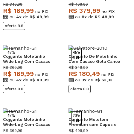
Calça Jogger Azul
Textura em Veludo
R$ 349,99
R$ 499,99
Salvatore
Terracota Salvatore
R$ 189,99
R$ 379,99
no PIX
no PIX
ou
4x
de
R$ 49,99
ou
8x
de
R$ 49,99
oferta 8.8
45%
45%
Conjunto Moletinho
Conjunto De Moletinho
OFF
OFF
Wide Leg Com Casaco
Com Casaco Gola Canoa
de Capuz Marrom
E Calça Jogger Verde
R$ 369,99
R$ 349,99
Salvatore
Salvatore
R$ 189,99
R$ 180,49
no PIX
no PIX
ou
4x
de
R$ 49,99
ou
3x
de
R$ 63,33
oferta 8.8
oferta 8.8
45%
20%
Conjunto Moletinho
Conjunto Moletom
OFF
OFF
Wide Leg Com Casaco
Premium com Capuz e
de Capuz Vinho
Textura em Veludo
R$ 369,99
R$ 499,99