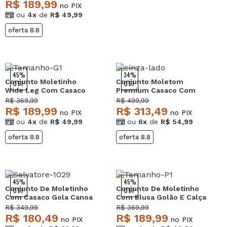
Salvatore Fashion
R$ 189,99
no PIX
ou
4x
de
R$ 49,99
oferta 8.8
45%
34%
Conjunto Moletinho
Conjunto Moletom
OFF
OFF
Wide Leg Com Casaco
Premium Casaco Com
de Capuz Preto
bolsos e Wide Leg Cinza
R$ 369,99
R$ 499,99
Salvatore
Salvatore
R$ 189,99
R$ 313,49
no PIX
no PIX
ou
4x
de
R$ 49,99
ou
6x
de
R$ 54,99
oferta 8.8
oferta 8.8
45%
45%
Conjunto De Moletinho
Conjunto De Moletinho
OFF
OFF
Com Casaco Gola Canoa
Com Blusa Golão E Calça
E Calça Jogger Preto
Wide Leg Preto
R$ 349,99
R$ 369,99
Salvatore
Salvatore
R$ 180,49
R$ 189,99
no PIX
no PIX