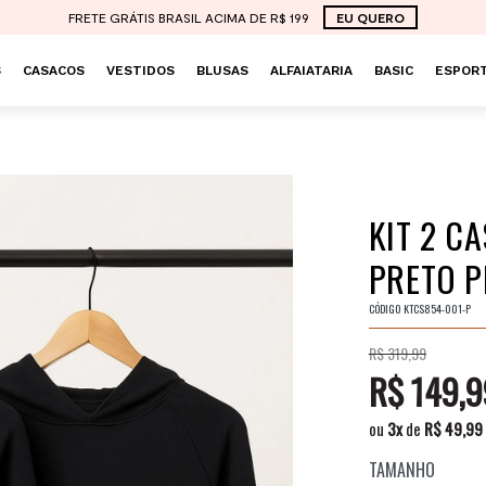
FRETE GRÁTIS BRASIL ACIMA DE R$ 199
EU QUERO
S
CASACOS
VESTIDOS
BLUSAS
ALFAIATARIA
BASIC
ESPORT
KIT 2 C
PRETO P
CÓDIGO
KTCS854-001-P
R$ 319,99
R$ 149,9
ou
3
x
de
R$ 49,99
TAMANHO