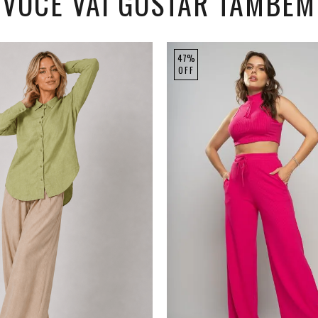
VOCÊ VAI GOSTAR TAMBÉM
47%
OFF
M
G
GG
P
M
G