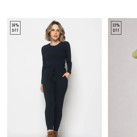
36%
33%
OFF
OFF
P
M
G
P