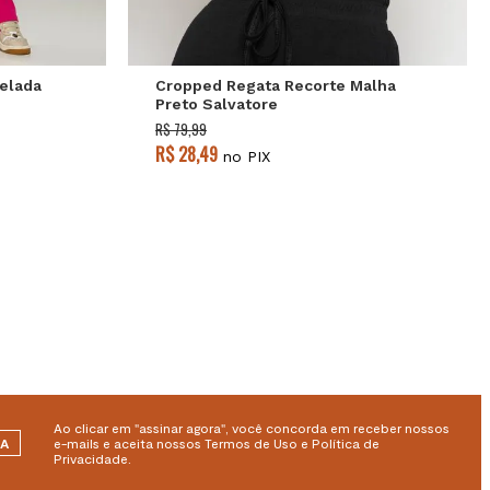
elada
Cropped Regata Recorte Malha
Preto Salvatore
R$ 79,99
R$ 28,49
no PIX
Ao clicar em "assinar agora", você concorda em receber nossos
RA
e-mails e aceita nossos Termos de Uso e Política de
Privacidade.