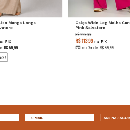
Liso Manga Longa
Calça Wide Leg Malha Can
vatore
Pink Salvatore
R$ 229,99
R$ 113,99
o PIX
no PIX
R$ 59,99
2x
R$ 59,99
e
ou
de
o'27
ASSINAR AGO