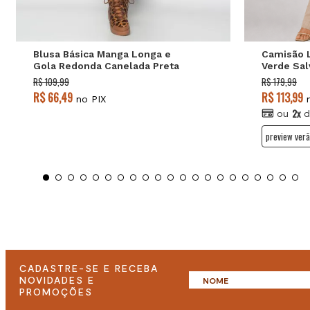
Blusa Básica Manga Longa e
Camisão 
Gola Redonda Canelada Preta
Verde Sal
Salvatore
R$ 109,99
R$ 179,99
R$ 66,49
R$ 113,99
no PIX
n
2x
ou
d
preview verã
CADASTRE-SE E RECEBA
NOVIDADES E
PROMOÇÕES