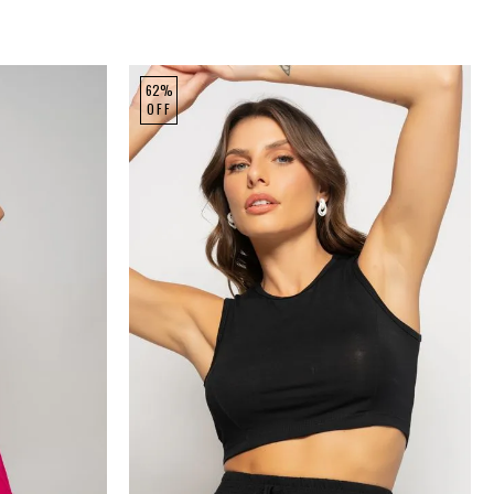
62%
OFF
P
M
G