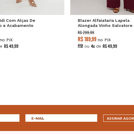
idi Com Alças De
Blazer Alfaiataria Lapela
o e Acabamento
Alongada Vinho Salvatore
nte Branco Salvatore
R$ 299,99
R$ 189,99
no PIX
no PIX
R$ 49,99
4x
R$ 49,99
e
ou
de
ASSINAR AGO