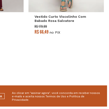
Vestido Curto Viscolinho Com
Babado Rosa Salvatore
R$ 179,99
R$ 66,49
no PIX
Ao clicar em "assinar agora", você concorda em receber nossos
RA
e-mails e aceita nossos Termos de Uso e Política de
Privacidade.