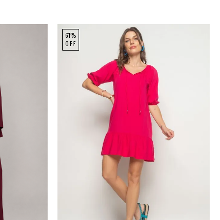
61%
OFF
GG
P
M
G