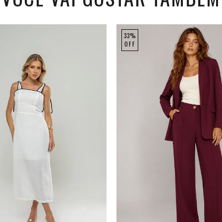
33%
OFF
M
G
GG
P
M
G