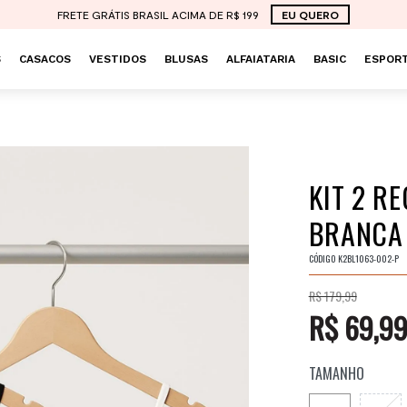
FRETE GRÁTIS BRASIL ACIMA DE R$ 199
EU QUERO
S
CASACOS
VESTIDOS
BLUSAS
ALFAIATARIA
BASIC
ESPORT
KIT 2 R
BRANCA 
CÓDIGO
K2BL1063-002-P
R$ 179,99
R$ 69,9
TAMANHO