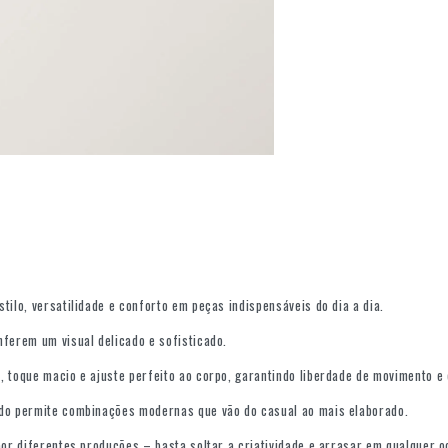
tilo, versatilidade e conforto em peças indispensáveis do dia a dia.
nferem um visual delicado e sofisticado.
 toque macio e ajuste perfeito ao corpo, garantindo liberdade de movimento e 
ado permite combinações modernas que vão do casual ao mais elaborado.
por diferentes produções – basta soltar a criatividade e arrasar em qualquer o