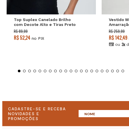
Top Suplex Canelado Brilho
Vestido M
com Decote Alto e Tiras Preto
Amarraçã
Salvatore
Contrasta
R$ 89,99
R$ 259,99
R$ 52,24
R$ 142,49
no PIX
3x
ou
d
CADASTRE-SE E RECEBA
NOVIDADES E
PROMOÇÕES