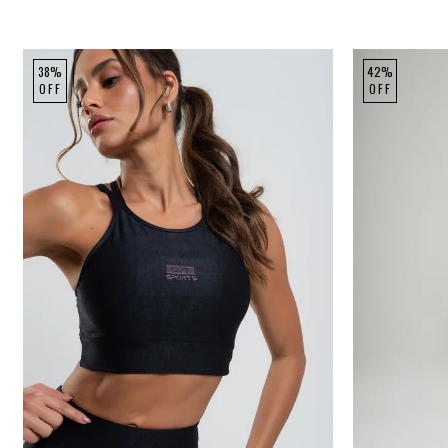
38%
42%
OFF
OFF
P
M
G
P