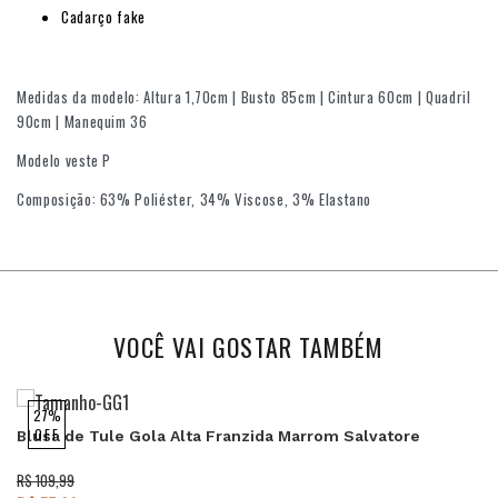
Cadarço fake
Medidas da modelo: Altura 1,70cm | Busto 85cm | Cintura 60cm | Quadril
90cm | Manequim 36
Modelo veste P
Composição: 63% Poliéster, 34% Viscose, 3% Elastano
VOCÊ VAI GOSTAR TAMBÉM
27%
OFF
Blusa de Tule Gola Alta Franzida Marrom Salvatore
R$ 109,99