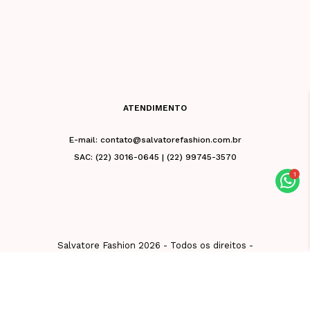
ATENDIMENTO
E-mail: contato@salvatorefashion.com.br
SAC: (22) 3016-0645 | (22) 99745-3570
Salvatore Fashion 2026 - Todos os direitos -
CNPJ 02.981.676/0001-39 - Razão Social: Vb
De Friburgo Comercio De Roupas Eireli - Rua
Leuenroth, 32, Centro, Nova Friburgo - RJ
28613-130