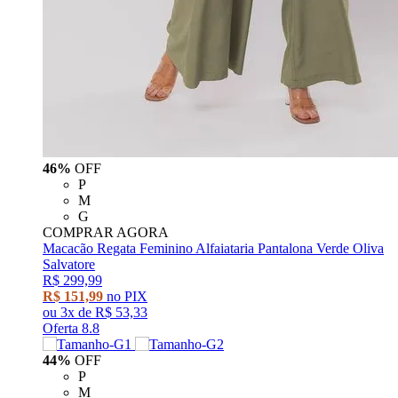
46%
OFF
P
M
G
COMPRAR AGORA
Macacão Regata Feminino Alfaiataria Pantalona Verde Oliva
Salvatore
R$ 299,99
R$ 151,99
no PIX
ou
3x
de
R$ 53,33
Oferta 8.8
44%
OFF
P
M