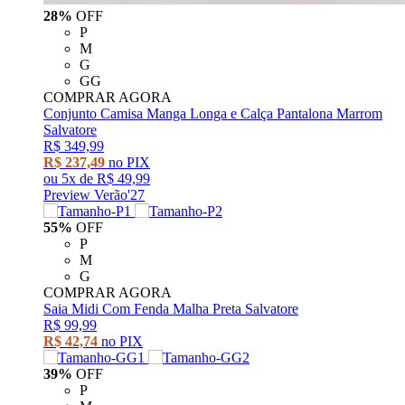
28%
OFF
P
M
G
GG
COMPRAR AGORA
Conjunto Camisa Manga Longa e Calça Pantalona Marrom
Salvatore
R$ 349,99
R$ 237,49
no PIX
ou
5x
de
R$ 49,99
Preview Verão'27
55%
OFF
P
M
G
COMPRAR AGORA
Saia Midi Com Fenda Malha Preta Salvatore
R$ 99,99
R$ 42,74
no PIX
39%
OFF
P