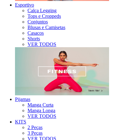
Esportivo
Calça Legging
Tops e Croppeds
Conjuntos
Blusas e Camisetas
Casacos
Shorts
VER TODOS
Pijamas
Manga Curta
Manga Longa
VER TODOS
KITS
2 Peças
3 Peças
VER TODOS