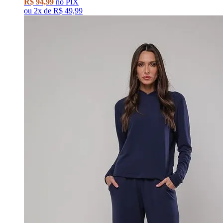
R$ 94,99
no PIX
ou
2x
de
R$ 49,99