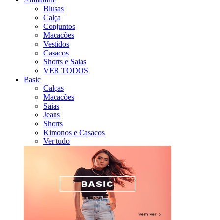
Blusas
Calça
Conjuntos
Macacões
Vestidos
Casacos
Shorts e Saias
VER TODOS
Basic
Calças
Macacões
Saias
Jeans
Shorts
Kimonos e Casacos
Ver tudo