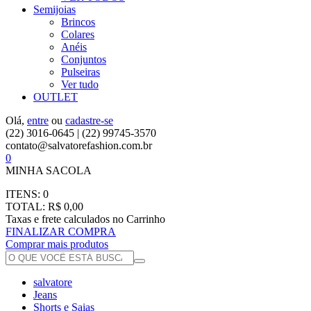
Semijoias
Brincos
Colares
Anéis
Conjuntos
Pulseiras
Ver tudo
OUTLET
Olá,
entre
ou
cadastre-se
(22) 3016-0645 | (22) 99745-3570
contato@salvatorefashion.com.br
0
MINHA SACOLA
ITENS:
0
TOTAL:
R$ 0,00
Taxas e frete calculados no Carrinho
FINALIZAR COMPRA
Comprar mais produtos
salvatore
Jeans
Shorts e Saias