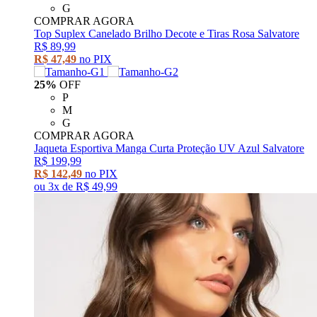
G
COMPRAR AGORA
Top Suplex Canelado Brilho Decote e Tiras Rosa Salvatore
R$ 89,99
R$ 47,49
no PIX
25%
OFF
P
M
G
COMPRAR AGORA
Jaqueta Esportiva Manga Curta Proteção UV Azul Salvatore
R$ 199,99
R$ 142,49
no PIX
ou
3x
de
R$ 49,99