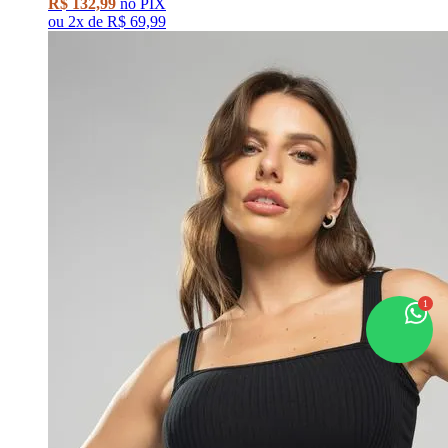
R$ 132,99
no PIX
ou
2x
de
R$ 69,99