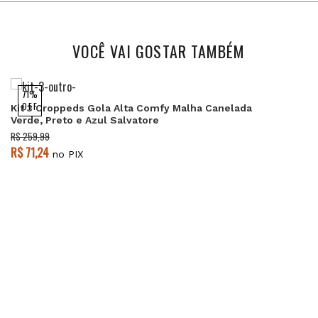
VOCÊ VAI GOSTAR TAMBÉM
71%
OFF
Kit 3 Croppeds Gola Alta Comfy Malha Canelada
Verde, Preto e Azul Salvatore
R$ 259,99
R$ 71,24
no PIX