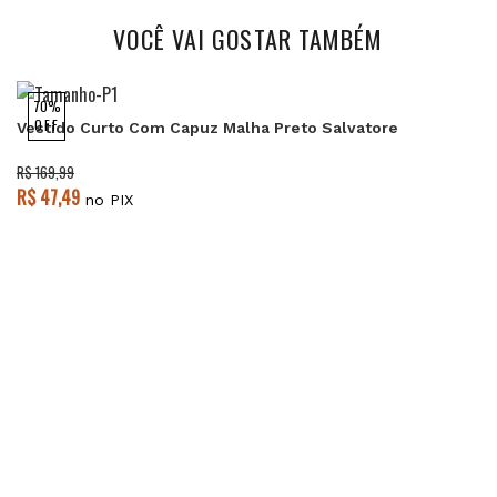
VOCÊ VAI GOSTAR TAMBÉM
70%
OFF
Vestido Curto Com Capuz Malha Preto Salvatore
R$ 169,99
R$ 47,49
no PIX