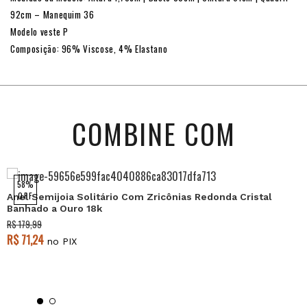
92cm – Manequim 36
Modelo veste P
Composição: 96% Viscose, 4% Elastano
COMBINE COM
58%
OFF
Anel Semijoia Solitário Com Zricônias Redonda Cristal
Banhado a Ouro 18k
R$ 179,99
R$ 71,24
no PIX