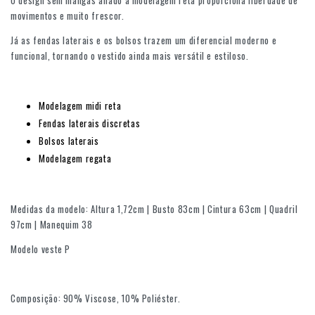
O design sem mangas aliado à modelagem reta proporciona liberdade de
movimentos e muito frescor.
Já as fendas laterais e os bolsos trazem um diferencial moderno e
funcional, tornando o vestido ainda mais versátil e estiloso.
Modelagem midi reta
Fendas laterais discretas
Bolsos laterais
Modelagem regata
Medidas da modelo: Altura 1,72cm | Busto 83cm | Cintura 63cm | Quadril
97cm | Manequim 38
Modelo veste P
Composição: 90% Viscose, 10% Poliéster.