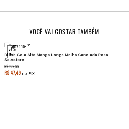
VOCÊ VAI GOSTAR TAMBÉM
54%
OFF
Blusa Gola Alta Manga Longa Malha Canelada Rosa
Salvatore
R$ 109,99
R$ 47,49
no PIX