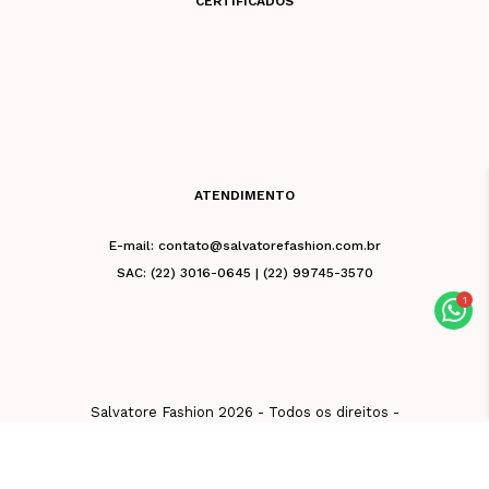
CERTIFICADOS
ATENDIMENTO
E-mail: contato@salvatorefashion.com.br
SAC: (22) 3016-0645 | (22) 99745-3570
Salvatore Fashion 2026 - Todos os direitos -
CNPJ 02.981.676/0001-39 - Razão Social: Vb
De Friburgo Comercio De Roupas Eireli - Rua
Leuenroth, 32, Centro, Nova Friburgo - RJ
28613-130