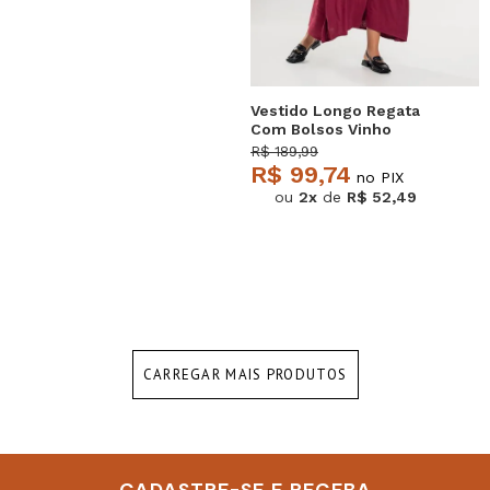
Vestido Longo Regata
Com Bolsos Vinho
Salvatore
R$ 189,99
R$ 99,74
no PIX
ou
2x
de
R$ 52,49
CARREGAR MAIS PRODUTOS
CADASTRE-SE E RECEBA