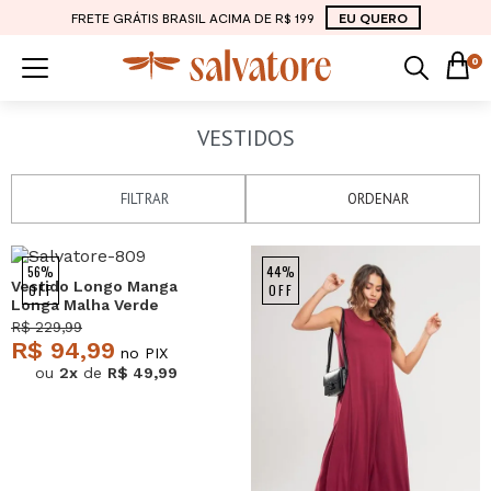
FRETE GRÁTIS BRASIL ACIMA DE R$ 199
EU QUERO
0
VESTIDOS
FILTRAR
ORDENAR
NEW
NEW
56%
44%
Vestido Longo Manga
OFF
OFF
Longa Malha Verde
Salvatore
R$ 229,99
R$ 94,99
no PIX
ou
2x
de
R$ 49,99