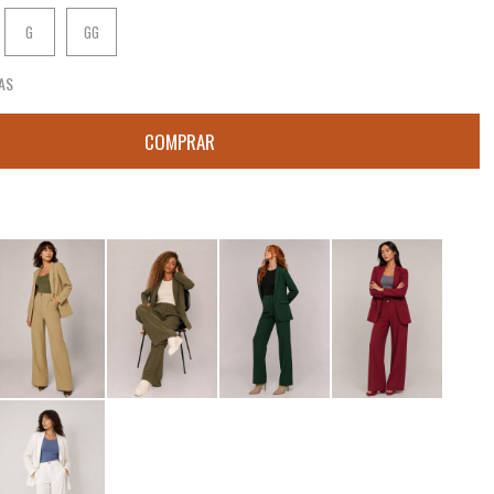
G
GG
AS