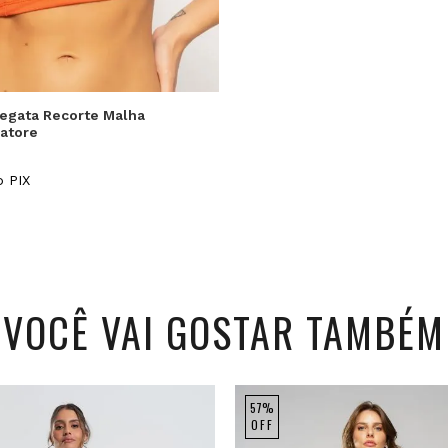
P
M
G
egata Recorte Malha
atore
 PIX
VOCÊ VAI GOSTAR TAMBÉM
57%
OFF