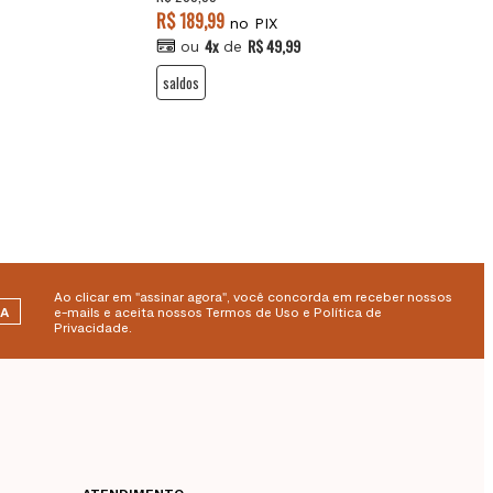
R$ 189,99
no PIX
4x
R$ 49,99
ou
de
saldos
Ao clicar em "assinar agora", você concorda em receber nossos
RA
e-mails e aceita nossos Termos de Uso e Política de
Privacidade.