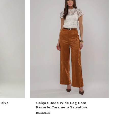
P
M
G
Faixa
Calça Suede Wide Leg Com
Recorte Caramelo Salvatore
R$ 269,99