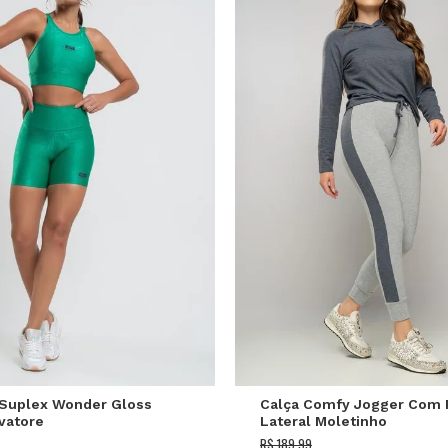
P
M
G
P
M
G
Suplex Wonder Gloss
Calça Comfy Jogger Com 
vatore
Lateral Moletinho
Mescla+Grafite Salvatore
R$ 189,99