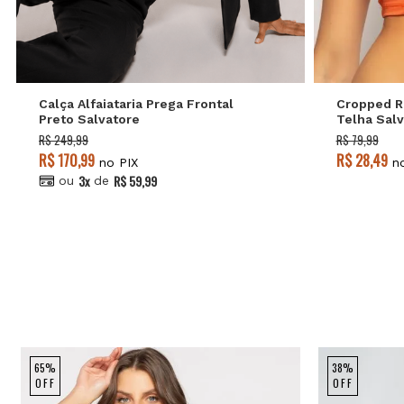
GG
G
M
P
Calça Alfaiataria Prega Frontal
Cropped R
Preto Salvatore
Telha Salv
R$ 249,99
R$ 79,99
R$ 170,99
R$ 28,49
no PIX
no
3x
R$ 59,99
ou
de
65%
38%
OFF
OFF