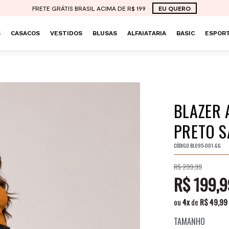
FRETE GRÁTIS BRASIL ACIMA DE R$ 199
EU QUERO
S
CASACOS
VESTIDOS
BLUSAS
ALFAIATARIA
BASIC
ESPORT
BLAZER 
PRETO S
CÓDIGO
BL095-001-GG
R$ 299,99
R$ 199,9
ou
4
x
de
R$ 49,99
TAMANHO