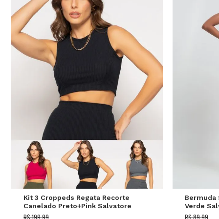
P
M
Kit 3 Croppeds Regata Recorte
Bermuda 
Canelado Preto+Pink Salvatore
Verde Sal
R$ 199,99
R$ 89,99