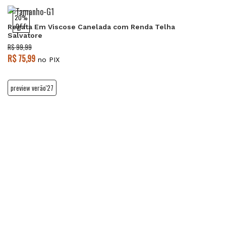
20%
OFF
Regata Em Viscose Canelada com Renda Telha
Salvatore
R$ 99,99
R$ 75,99
no PIX
preview verão'27