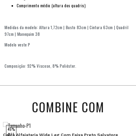
Comprimento médio (altura dos quadris)
Medidas da modelo: Altura 1,72cm | Busto 83cm | Cintura 63cm | Quadril
97cm | Manequim 38
Modelo veste P
Composição: 92% Viscose, 8% Poliéster.
COMBINE COM
45%
OFF
Calça Alfaiataria Wide Leg Com Faixa Preto Salvatore