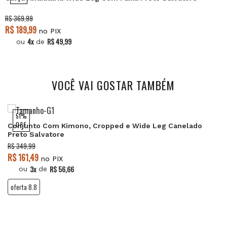
R$ 369,99
R$ 189,99
no PIX
4x
R$ 49,99
ou
de
VOCÊ VAI GOSTAR TAMBÉM
51%
OFF
Conjunto Com Kimono, Cropped e Wide Leg Canelado
Preto Salvatore
R$ 349,99
R$ 161,49
no PIX
3x
R$ 56,66
ou
de
oferta 8.8