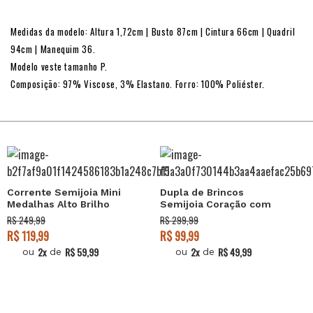
Medidas da modelo: Altura 1,72cm | Busto 87cm | Cintura 66cm | Quadril
94cm | Manequim 36.
Modelo veste tamanho P.
Composição: 97% Viscose, 3% Elastano. Forro: 100% Poliéster.
Corrente Semijoia Mini
Dupla de Brincos
Medalhas Alto Brilho
Semijoia Coração com
Lisa Banhado a Ouro 18k
Zircônias (9-12mm)
R$ 249,99
R$ 299,99
Banhado a Ouro 18k
R$ 119,99
R$ 99,99
2x
R$ 59,99
2x
R$ 49,99
ou
de
ou
de