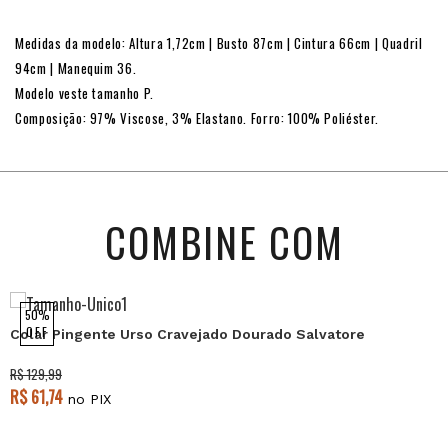
Medidas da modelo: Altura 1,72cm | Busto 87cm | Cintura 66cm | Quadril
94cm | Manequim 36.
Modelo veste tamanho P.
Composição: 97% Viscose, 3% Elastano. Forro: 100% Poliéster.
COMBINE COM
50%
OFF
Colar Pingente Urso Cravejado Dourado Salvatore
R$ 129,99
R$ 61,74
no PIX