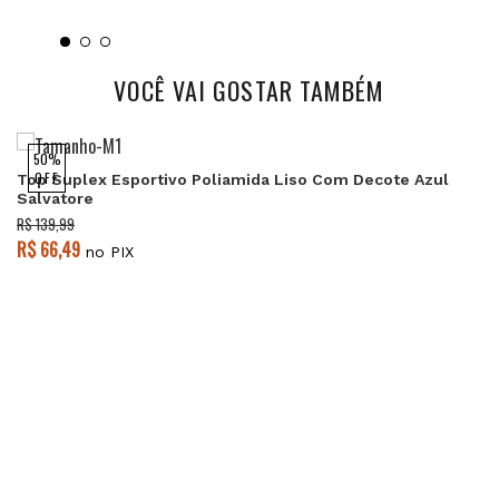
VOCÊ VAI GOSTAR TAMBÉM
50%
OFF
Top Suplex Esportivo Poliamida Liso Com Decote Azul
Salvatore
R$ 139,99
R$ 66,49
no PIX