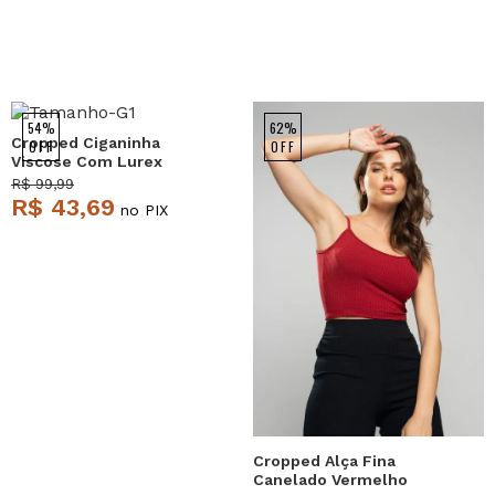
54%
62%
Cropped Ciganinha
OFF
OFF
Viscose Com Lurex
Laranja Salvatore
R$ 99,99
R$ 43,69
no PIX
Cropped Alça Fina
Canelado Vermelho