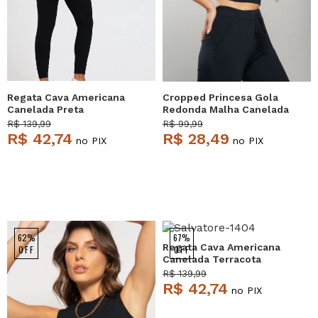
Regata Cava Americana
Cropped Princesa Gola
Canelada Preta
Redonda Malha Canelada
Salvatore
Preto Salvatore
R$ 139,99
R$ 99,99
R$ 42,74
R$ 28,49
no PIX
no PIX
62%
67%
Regata Cava Americana
OFF
OFF
Canelada Terracota
Salvatore
R$ 139,99
R$ 42,74
no PIX