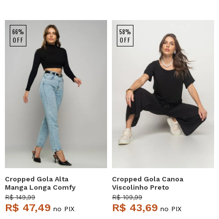
66%
58%
OFF
OFF
Cropped Gola Alta
Cropped Gola Canoa
Manga Longa Comfy
Viscolinho Preto
Malha Canelada Preto
Salvatore
R$ 149,99
R$ 109,99
Salvatore
R$ 47,49
R$ 43,69
no PIX
no PIX