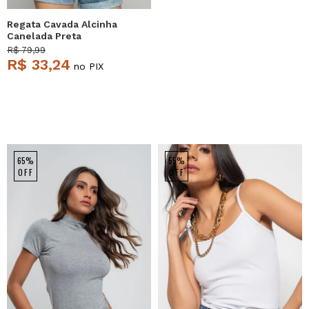
Regata Cavada Alcinha
Canelada Preta
Salvatore
R$ 79,99
R$ 33,24
no PIX
65%
55%
OFF
OFF