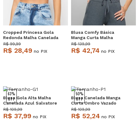
Cropped Princesa Gola
Blusa Comfy Básica
Redonda Malha Canelada
Manga Curta Malha
Mostarda Salvatore
Canelada Grafite
R$ 99,99
R$ 139,99
Salvatore
R$ 28,49
R$ 42,74
no PIX
no PIX
63%
50%
Blusa Gola Alta Malha
Blusa Canelada Manga
OFF
OFF
Canelada Azul Salvatore
Curta Ombro Vazado
Branco Salvatore
R$ 109,99
R$ 109,99
R$ 37,99
R$ 52,24
no PIX
no PIX