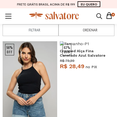
FRETE GRÁTIS BRASIL ACIMA DE R$ 199
EU QUERO
0
FILTRAR
ORDENAR
56%
62%
Cropped Alça Fina
OFF
OFF
Canelado Azul Salvatore
R$ 79,99
R$ 28,49
no PIX