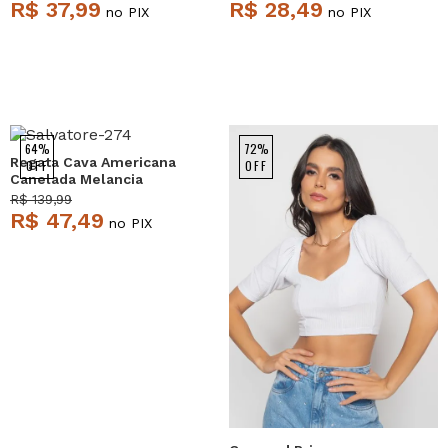
R$ 37,99
R$ 28,49
no PIX
no PIX
64%
72%
Regata Cava Americana
OFF
OFF
Canelada Melancia
Salvatore
R$ 139,99
R$ 47,49
no PIX