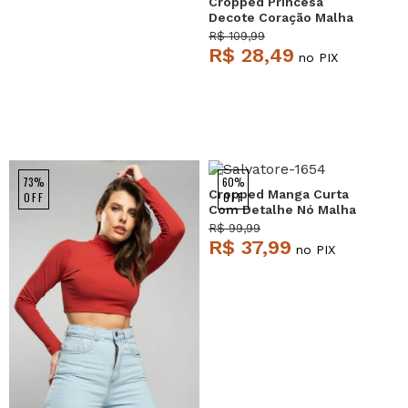
Cropped Princesa
Decote Coração Malha
Canelada Branco
R$ 109,99
Salvatore
R$ 28,49
no PIX
73%
60%
Cropped Manga Curta
OFF
OFF
Com Detalhe Nó Malha
Grafite Salvatore
R$ 99,99
R$ 37,99
no PIX