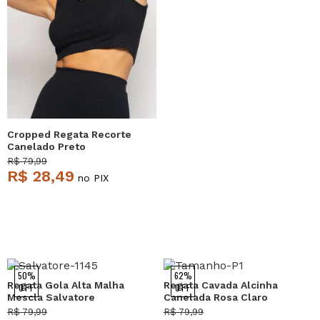
Cropped Regata Recorte
Canelado Preto
Salvatore
R$ 79,99
R$ 28,49
no PIX
50%
62%
Regata Gola Alta Malha
Regata Cavada Alcinha
OFF
OFF
Mescla Salvatore
Canelada Rosa Claro
Salvatore
R$ 79,99
R$ 79,99