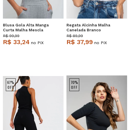
Blusa Gola Alta Manga
Regata Alcinha Malha
Curta Malha Mescla
Canelada Branco
Salvatore
Salvatore
R$ 99,99
R$ 89,99
R$ 33,24
R$ 37,99
no PIX
no PIX
67%
70%
OFF
OFF