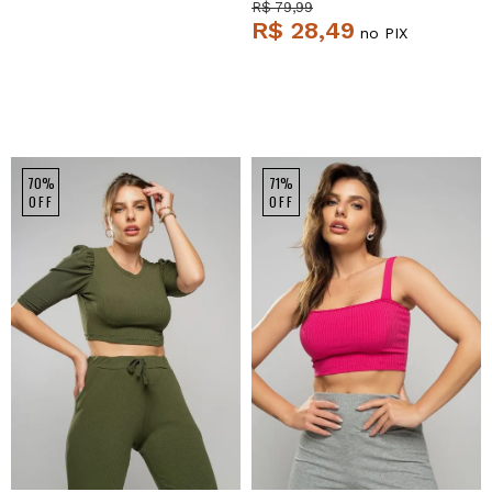
Salvatore
R$ 79,99
R$ 28,49
no PIX
70%
71%
OFF
OFF