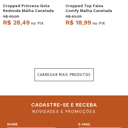
Cropped Princesa Gola
Cropped Top Faixa
Redonda Malha Canelada
Comfy Malha Canelada
Verde Salvatore
Pink Salvatore
R$ 99,99
R$ 69,99
R$ 28,49
R$ 18,99
no PIX
no PIX
CARREGAR MAIS PRODUTOS
CADASTRE-SE E RECEBA
NOVIDADES E PROMOÇÕES