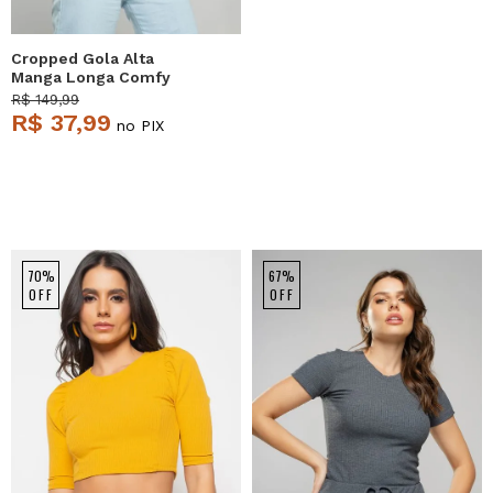
Cropped Gola Alta
Manga Longa Comfy
Malha Canelada
R$ 149,99
Terracota Salvatore
R$ 37,99
no PIX
70%
67%
OFF
OFF