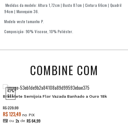
Medidas da modelo: Altura 1,72cm | Busto 87cm | Cintura 66cm | Quadril
94cm | Manequim 36.
Modelo veste tamanho P.
Composição: 90% Viscose, 10% Poliéster.
COMBINE COM
43%
OFF
Bracelete Semijoia Flor Vazada Banhado a Ouro 18k
R$ 229,99
R$ 123,49
no PIX
2x
R$ 64,99
ou
de