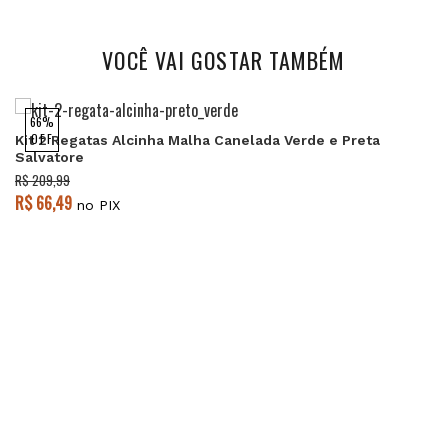
VOCÊ VAI GOSTAR TAMBÉM
66%
OFF
Kit 2 Regatas Alcinha Malha Canelada Verde e Preta
Salvatore
R$ 209,99
R$ 66,49
no PIX