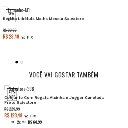
70%
OFF
Regata Libélula Malha Mescla Salvatore
R$ 99,99
R$ 28,49
no PIX
VOCÊ VAI GOSTAR TAMBÉM
43%
OFF
Conjunto Com Regata Alcinha e Jogger Canelada
Preto Salvatore
R$ 229,99
R$ 123,49
no PIX
2x
R$ 64,99
ou
de