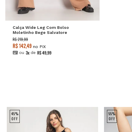
P
M
G
Calça Wide Leg Com Bolso
Moletinho Bege Salvatore
R$ 219,99
R$ 142,49
no PIX
3x
R$ 49,99
ou
de
45%
55%
OFF
OFF