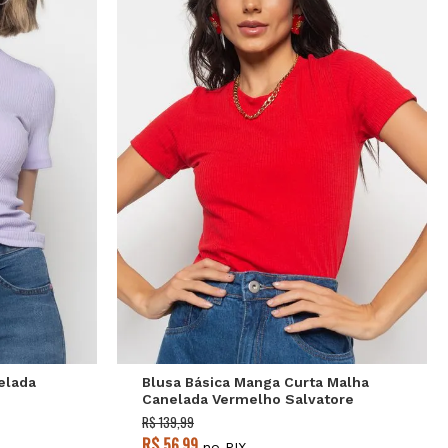
P
M
G
elada
Blusa Básica Manga Curta Malha
Canelada Vermelho Salvatore
R$ 139,99
R$ 56,99
no PIX