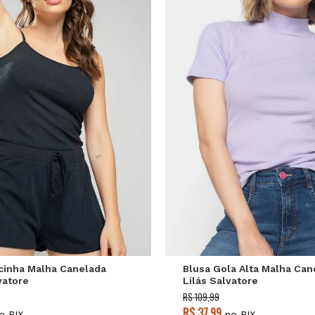
P
M
G
P
M
G
cinha Malha Canelada
Blusa Gola Alta Malha Can
vatore
Lilás Salvatore
R$ 109,99
R$ 37,99
o PIX
no PIX