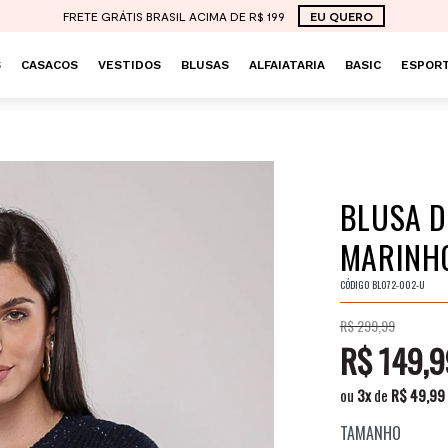
FRETE GRÁTIS BRASIL ACIMA DE R$ 199
EU QUERO
S
CASACOS
VESTIDOS
BLUSAS
ALFAIATARIA
BASIC
ESPORT
BLUSA D
MARINHO
CÓDIGO
BL072-002-U
R$ 299,99
R$ 149,9
ou
3
x
de
R$ 49,99
TAMANHO