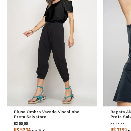
P
M
G
Blusa Ombro Vazado Viscolinho
Regata Al
Preta Salvatore
Preta Sal
R$ 99,99
R$ 89,99
R$ 52,24
R$ 37,99
no PIX
n