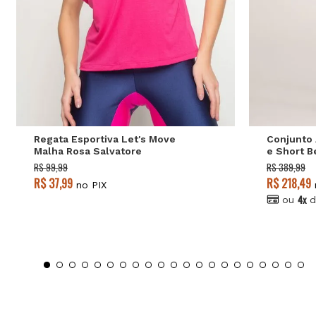
P
M
G
P
Regata Esportiva Let's Move
Conjunto 
Malha Rosa Salvatore
e Short B
R$ 99,99
R$ 389,99
R$ 37,99
R$ 218,49
no PIX
4x
ou
d