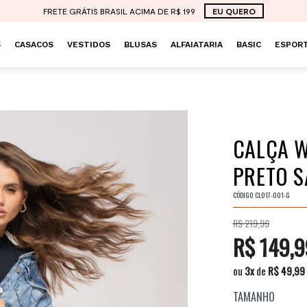
FRETE GRÁTIS BRASIL ACIMA DE R$ 199
EU QUERO
S
CASACOS
VESTIDOS
BLUSAS
ALFAIATARIA
BASIC
ESPORT
CALÇA W
PRETO S
CÓDIGO
CL017-001-G
R$ 219,99
R$ 149,9
ou
3
x
de
R$ 49,99
TAMANHO