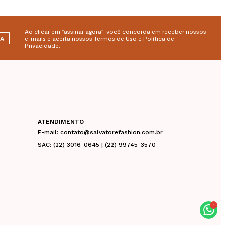
Ao clicar em "assinar agora", você concorda em receber nossos
RA
e-mails e aceita nossos Termos de Uso e Política de
Privacidade.
ATENDIMENTO
E-mail: contato@salvatorefashion.com.br
SAC: (22) 3016-0645 | (22) 99745-3570