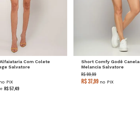
M
G
GG
P
M
G
Alfaiataria Com Colete
Short Comfy Godê Canela
ege Salvatore
Melancia Salvatore
R$ 99,99
R$ 37,99
no PIX
no PIX
R$ 57,49
e