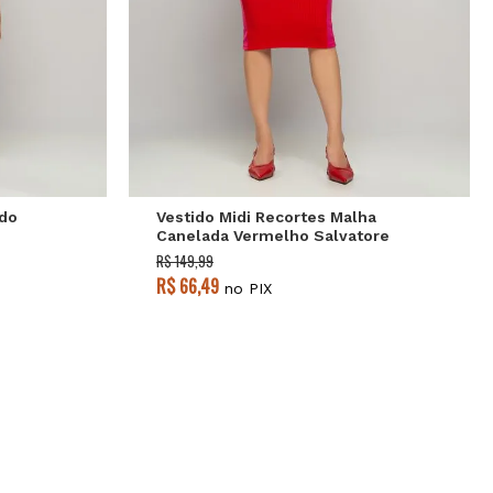
P
M
G
do
Vestido Midi Recortes Malha
Canelada Vermelho Salvatore
R$ 149,99
R$ 66,49
no PIX