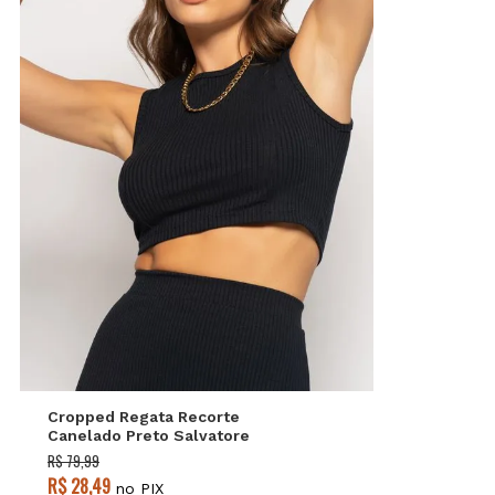
P
M
G
Cropped Regata Recorte
Canelado Preto Salvatore
R$ 79,99
R$ 28,49
no PIX