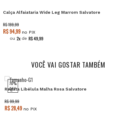
Oferta 8.8
Calça Alfaiataria Wide Leg Marrom Salvatore
R$ 199,99
R$ 94,99
no PIX
2x
R$ 49,99
ou
de
VOCÊ VAI GOSTAR TAMBÉM
70%
OFF
Regata Libélula Malha Rosa Salvatore
R$ 99,99
R$ 28,49
no PIX