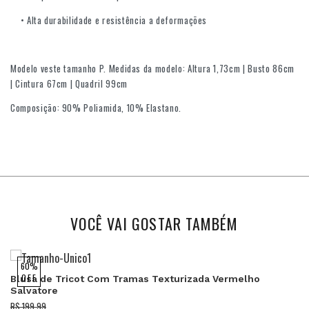
• Alta durabilidade e resistência a deformações
Modelo veste tamanho P. Medidas da modelo: Altura 1,73cm | Busto 86cm
| Cintura 67cm | Quadril 99cm
Composição: 90% Poliamida, 10% Elastano.
VOCÊ VAI GOSTAR TAMBÉM
60%
OFF
Blusa de Tricot Com Tramas Texturizada Vermelho
Salvatore
R$ 199,99