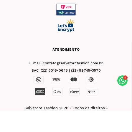
ATENDIMENTO
E-mail: contato@salvatorefashion.com.br
SAC: (22) 3016-0645 | (22) 99745-3570
Salvatore Fashion 2026 - Todos os direitos -
CNPJ 02.981.676/0001-39 - Razão Social: Vb
De Friburgo Comercio De Roupas Eireli - Rua
Leuenroth, 32, Centro, Nova Friburgo - RJ
28613-130