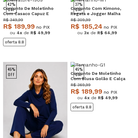
42%
37%
Conjunto De Moletinho
Conjunto Com Kimono,
OFF
OFF
Com Casaco Capuz E
Regata e Jogger Malha
Calça Jogger Preto
Preto Salvatore
R$ 349,99
R$ 309,99
Salvatore
R$ 189,99
R$ 185,24
no PIX
no PIX
ou
4x
de
R$ 49,99
ou
3x
de
R$ 64,99
oferta 8.8
45%
45%
Conjunto De Moletinho
OFF
OFF
Com Blusa Golão E Calça
Wide Leg Musgo
R$ 369,99
Salvatore
R$ 189,99
no PIX
ou
4x
de
R$ 49,99
oferta 8.8