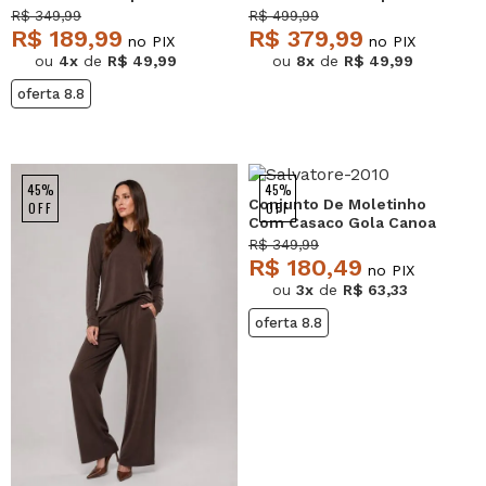
Calça Jogger Azul
Textura em Veludo
R$ 349,99
R$ 499,99
Salvatore
Terracota Salvatore
R$ 189,99
R$ 379,99
no PIX
no PIX
ou
4x
de
R$ 49,99
ou
8x
de
R$ 49,99
oferta 8.8
45%
45%
Conjunto De Moletinho
OFF
OFF
Com Casaco Gola Canoa
E Calça Jogger Verde
R$ 349,99
Salvatore
R$ 180,49
no PIX
ou
3x
de
R$ 63,33
oferta 8.8