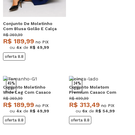
Conjunto De Moletinho
Com Blusa Golão E Calça
Wide Leg Marinho
R$ 369,99
Salvatore Fashion
R$ 189,99
no PIX
ou
4x
de
R$ 49,99
oferta 8.8
45%
34%
Conjunto Moletinho
Conjunto Moletom
OFF
OFF
Wide Leg Com Casaco
Premium Casaco Com
de Capuz Preto
bolsos e Wide Leg Cinza
R$ 369,99
R$ 499,99
Salvatore
Salvatore
R$ 189,99
R$ 313,49
no PIX
no PIX
ou
4x
de
R$ 49,99
ou
6x
de
R$ 54,99
oferta 8.8
oferta 8.8