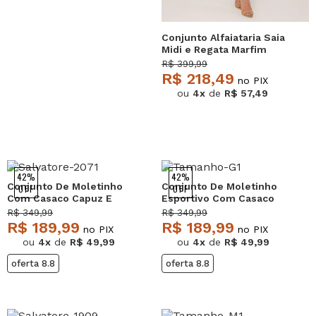
Conjunto Alfaiataria Saia
Midi e Regata Marfim
Salvatore
R$ 399,99
R$ 218,49
no PIX
ou
4x
de
R$ 57,49
42%
42%
Conjunto De Moletinho
Conjunto De Moletinho
OFF
OFF
Com Casaco Capuz E
Esportivo Com Casaco
Calça Jogger Verde
Capuz E Calça Jogger
R$ 349,99
R$ 349,99
Salvatore
Bege Salvatore
R$ 189,99
R$ 189,99
no PIX
no PIX
ou
4x
de
R$ 49,99
ou
4x
de
R$ 49,99
oferta 8.8
oferta 8.8