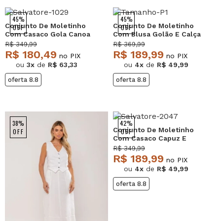
45%
45%
Conjunto De Moletinho
Conjunto De Moletinho
OFF
OFF
Com Casaco Gola Canoa
Com Blusa Golão E Calça
E Calça Jogger Preto
Wide Leg Preto
R$ 349,99
R$ 369,99
Salvatore
Salvatore
R$ 180,49
R$ 189,99
no PIX
no PIX
ou
3x
de
R$ 63,33
ou
4x
de
R$ 49,99
oferta 8.8
oferta 8.8
38%
42%
Conjunto De Moletinho
OFF
OFF
Com Casaco Capuz E
Calça Jogger Rosa
R$ 349,99
Salvatore
R$ 189,99
no PIX
ou
4x
de
R$ 49,99
oferta 8.8