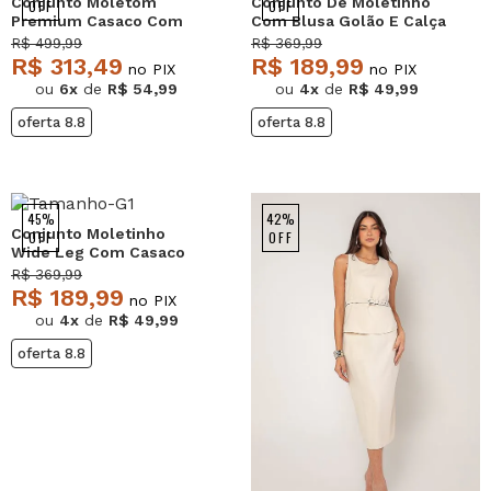
Conjunto Moletom
Conjunto De Moletinho
OFF
OFF
Premium Casaco Com
Com Blusa Golão E Calça
bolsos e Wide Leg Preto
Wide Leg Marrom
R$ 499,99
R$ 369,99
Salvatore
Salvatore Fashion
R$ 313,49
R$ 189,99
no PIX
no PIX
ou
6x
de
R$ 54,99
ou
4x
de
R$ 49,99
oferta 8.8
oferta 8.8
45%
42%
Conjunto Moletinho
OFF
OFF
Wide Leg Com Casaco
de Capuz Marinho
R$ 369,99
Salvatore
R$ 189,99
no PIX
ou
4x
de
R$ 49,99
oferta 8.8