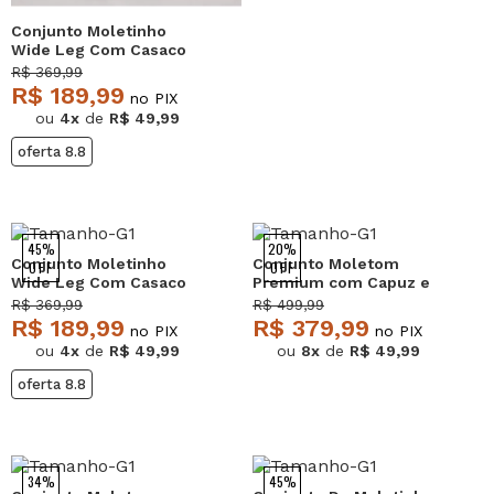
Conjunto Moletinho
Wide Leg Com Casaco
de Capuz Marrom
R$ 369,99
Salvatore
R$ 189,99
no PIX
ou
4x
de
R$ 49,99
oferta 8.8
45%
20%
Conjunto Moletinho
Conjunto Moletom
OFF
OFF
Wide Leg Com Casaco
Premium com Capuz e
de Capuz Vinho
Textura em Veludo
R$ 369,99
R$ 499,99
Salvatore
Verde Salvatore
R$ 189,99
R$ 379,99
no PIX
no PIX
ou
4x
de
R$ 49,99
ou
8x
de
R$ 49,99
oferta 8.8
34%
45%