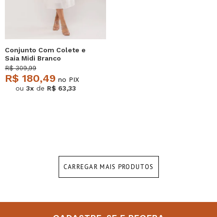
Conjunto Com Colete e
Saia Midi Branco
Salvatore
R$ 309,99
R$ 180,49
no PIX
ou
3x
de
R$ 63,33
CARREGAR MAIS PRODUTOS