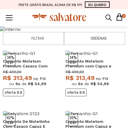
FRETE GRÁTIS BRASIL ACIMA DE R$ 199
EU QUERO
0
FILTRAR
ORDENAR
34%
34%
Conjunto Moletom
Conjunto Moletom
OFF
OFF
Premium Casaco Com
Premium com Capuz e
bolsos e Wide Leg
Textura em Veludo Preto
R$ 499,99
R$ 499,99
Marrom Salvatore
Salvatore
R$ 313,49
R$ 313,49
no PIX
no PIX
ou
6x
de
R$ 54,99
ou
6x
de
R$ 54,99
oferta 8.8
oferta 8.8
42%
20%
Conjunto De Moletinho
Conjunto Moletom
OFF
OFF
Com Casaco Capuz E
Premium com Capuz e