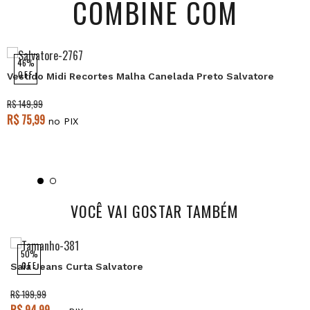
COMBINE COM
46%
OFF
Vestido Midi Recortes Malha Canelada Preto Salvatore
R$ 149,99
R$ 75,99
no PIX
VOCÊ VAI GOSTAR TAMBÉM
50%
OFF
Saia Jeans Curta Salvatore
R$ 199,99