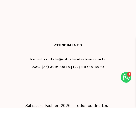
ATENDIMENTO
E-mail: contato@salvatorefashion.com.br
SAC: (22) 3016-0645 | (22) 99745-3570
Salvatore Fashion 2026 - Todos os direitos -
CNPJ 02.981.676/0001-39 - Razão Social: Vb
De Friburgo Comercio De Roupas Eireli - Rua
Leuenroth, 32, Centro, Nova Friburgo - RJ
28613-130