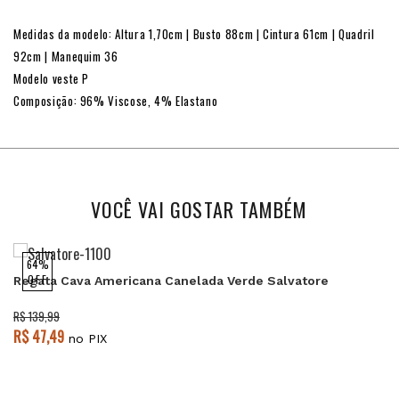
Medidas da modelo: Altura 1,70cm | Busto 88cm | Cintura 61cm | Quadril
92cm | Manequim 36
Modelo veste P
Composição: 96% Viscose, 4% Elastano
VOCÊ VAI GOSTAR TAMBÉM
64%
OFF
Regata Cava Americana Canelada Verde Salvatore
R$ 139,99
R$ 47,49
no PIX