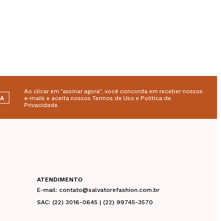
Ao clicar em "assinar agora", você concorda em receber nossos
RA
e-mails e aceita nossos Termos de Uso e Política de
Privacidade.
ATENDIMENTO
E-mail: contato@salvatorefashion.com.br
SAC: (22) 3016-0645 | (22) 99745-3570