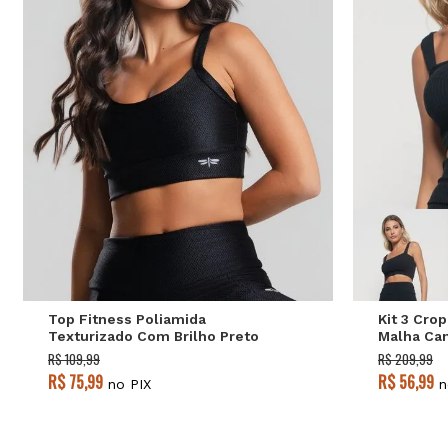
P
M
G
Top Fitness Poliamida
Kit 3 Cro
Texturizado Com Brilho Preto
Malha Can
Salvatore
Verde Sal
R$ 109,99
R$ 209,99
R$ 75,99
R$ 56,99
no PIX
n