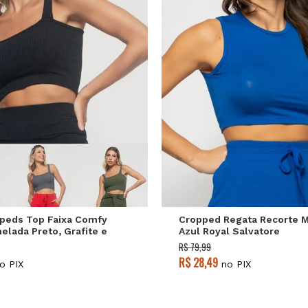
P
M
G
P
M
G
ppeds Top Faixa Comfy
Cropped Regata Recorte 
elada Preto, Grafite e
Azul Royal Salvatore
vatore
R$ 79,99
R$ 28,49
o PIX
no PIX