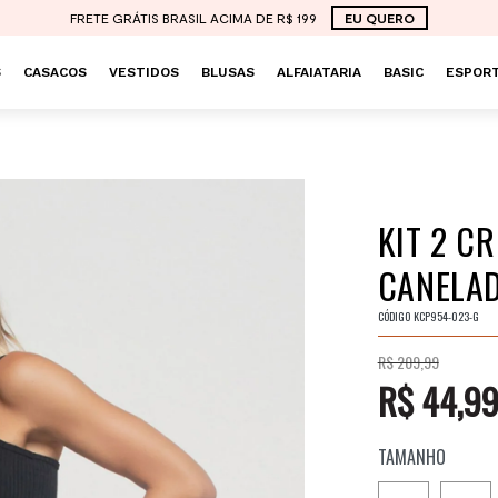
FRETE GRÁTIS BRASIL ACIMA DE R$ 199
EU QUERO
S
CASACOS
VESTIDOS
BLUSAS
ALFAIATARIA
BASIC
ESPORT
KIT 2 C
CANELAD
CÓDIGO
KCP954-023-G
R$ 209,99
R$ 44,9
TAMANHO