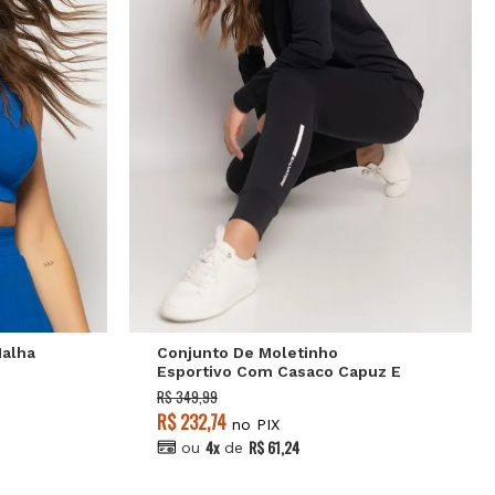
P
M
G
Malha
Conjunto De Moletinho
Esportivo Com Casaco Capuz E
Calça Jogger Preto Salvatore
R$ 349,99
R$ 232,74
no PIX
4x
R$ 61,24
ou
de