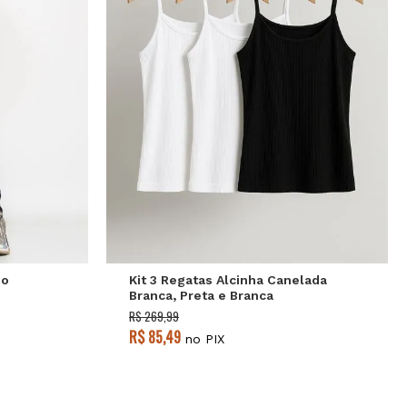
2
44
P
M
G
No
Kit 3 Regatas Alcinha Canelada
Branca, Preta e Branca
Salvatore
R$ 269,99
R$ 85,49
no PIX