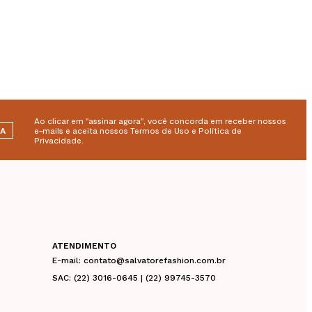
Ao clicar em "assinar agora", você concorda em receber nossos
RA
e-mails e aceita nossos Termos de Uso e Política de
Privacidade.
ATENDIMENTO
E-mail: contato@salvatorefashion.com.br
SAC: (22) 3016-0645 | (22) 99745-3570