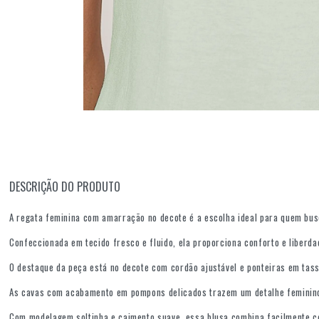
DESCRIÇÃO DO PRODUTO
A regata feminina com amarração no decote é a escolha ideal para quem bus
Confeccionada em tecido fresco e fluido, ela proporciona conforto e liberd
O destaque da peça está no decote com cordão ajustável e ponteiras em tass
As cavas com acabamento em pompons delicados trazem um detalhe feminino, 
Com modelagem soltinha e caimento suave, essa blusa combina facilmente com