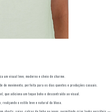
ca um visual leve, moderno e cheio de charme.
ade de movimento, perfeita para os dias quentes e produções casuais.
el, que adiciona um toque boho e descontraído ao visual.
realçando o estilo leve e natural da blusa.
 shorts, saias, calças de linho ou jeans, permitindo criar looks versáteis —