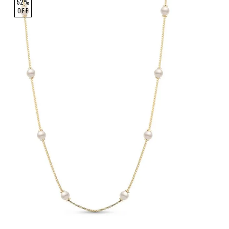
52%
OFF
Único