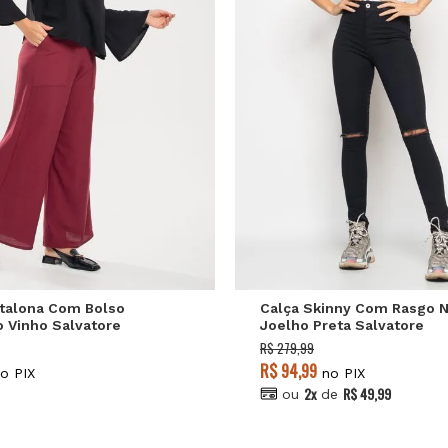
P
M
G
36
38
40
4
ntalona Com Bolso
Calça Skinny Com Rasgo 
o Vinho Salvatore
Joelho Preta Salvatore
R$ 279,99
R$ 94,99
o PIX
no PIX
2x
R$ 49,99
ou
de