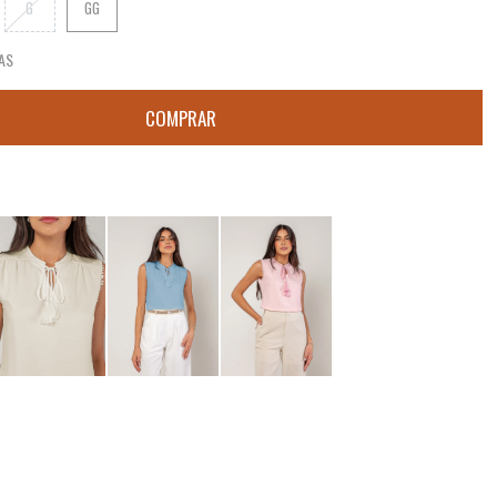
G
GG
AS