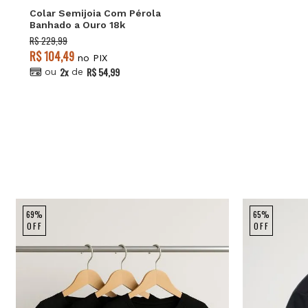
Colar Semijoia Com Pérola
Banhado a Ouro 18k
R$ 229,99
R$ 104,49
no PIX
2x
R$ 54,99
ou
de
69%
65%
OFF
OFF