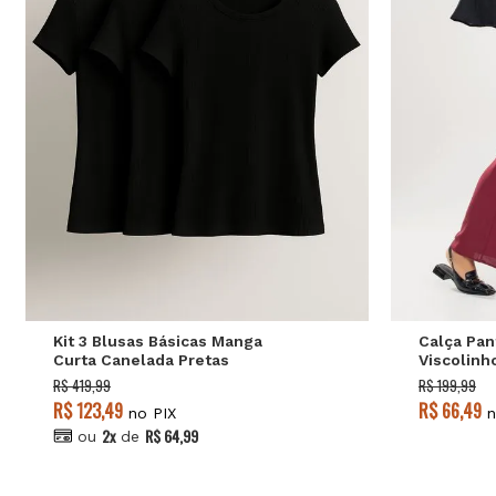
P
M
G
Kit 3 Blusas Básicas Manga
Calça Pa
Curta Canelada Pretas
Viscolinh
Salvatore
R$ 419,99
R$ 199,99
R$ 123,49
R$ 66,49
no PIX
n
2x
R$ 64,99
ou
de