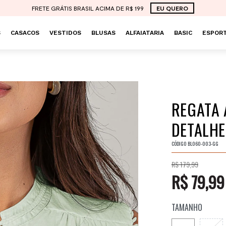
FRETE GRÁTIS BRASIL ACIMA DE R$ 199
EU QUERO
S
CASACOS
VESTIDOS
BLUSAS
ALFAIATARIA
BASIC
ESPORT
REGATA 
DETALHE
CÓDIGO
BL060-003-GG
R$ 179,99
R$ 79,99
TAMANHO