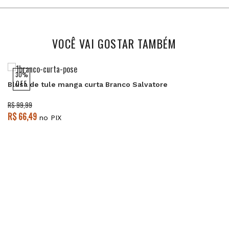
VOCÊ VAI GOSTAR TAMBÉM
30%
OFF
Blusa de tule manga curta Branco Salvatore
R$ 99,99
R$ 66,49
no PIX