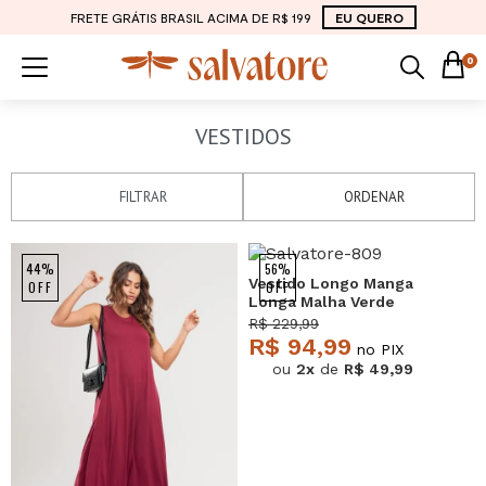
FRETE GRÁTIS BRASIL ACIMA DE R$ 199
EU QUERO
0
VESTIDOS
FILTRAR
ORDENAR
NEW
NEW
44%
56%
Vestido Longo Manga
OFF
OFF
Longa Malha Verde
Salvatore
R$ 229,99
R$ 94,99
no PIX
ou
2x
de
R$ 49,99