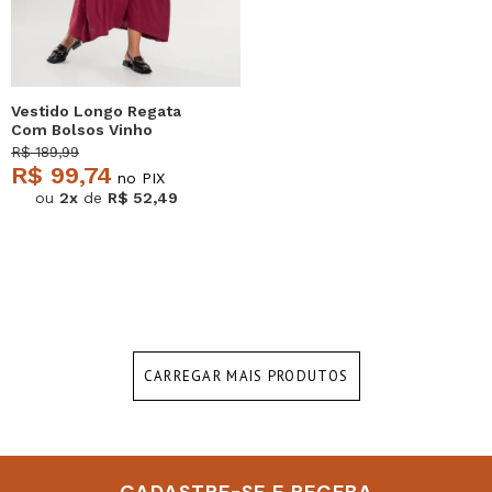
Vestido Longo Regata
Com Bolsos Vinho
Salvatore
R$ 189,99
R$ 99,74
no PIX
ou
2x
de
R$ 52,49
CARREGAR MAIS PRODUTOS
CADASTRE-SE E RECEBA